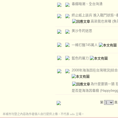
毒癮暗潮、全台洶湧
終止紙上談兵˙進入戰鬥狀態~
高梁我也來囉
(魚
美沙冬的迷思
一棒打醒745萬人
藍色的屠刀
2008年海洛因在台灣現況(綜合
為什麼要猜一猜 
是否是海洛因毒癮
(Happybegg
第
頁
本城市刊登之內容為作者個人自行提供上傳，不代表 udn 立場。