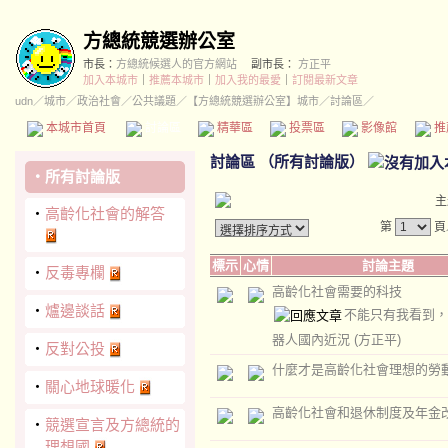
方總統競選辦公室
市長：
方總統候選人的官方網站
副市長：
方正平
加入本城市
｜
推薦本城市
｜
加入我的最愛
｜
訂閱最新文章
udn
／
城市
／
政治社會
／
公共議題
／
【方總統競選辦公室】城市
／討論區／
本城市首頁
討論區
精華區
投票區
影像館
推
討論區
（
所有討論版
）
‧
所有討論版
主
‧
高齡化社會的解答
第
頁
標示
心情
討論主題
‧
反毒專欄
高齡化社會需要的科技
‧
爐邊談話
不能只有我看到，
器人國內近況
(方正平)
‧
反對公投
什麼才是高齡化社會理想的勞
‧
關心地球暖化
高齡化社會和退休制度及年金
‧
競選宣言及方總統的
理想國