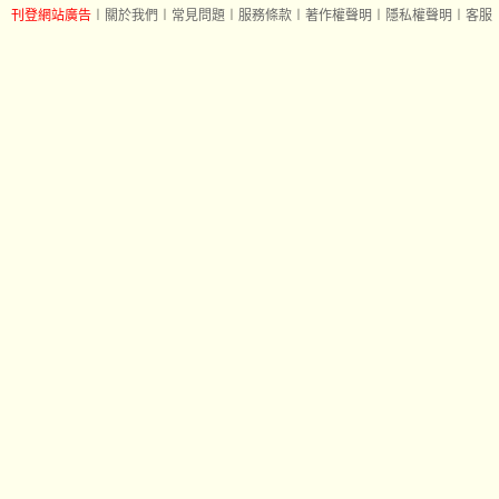
刊登網站廣告
︱
關於我們
︱
常見問題
︱
服務條款
︱
著作權聲明
︱
隱私權聲明
︱
客服