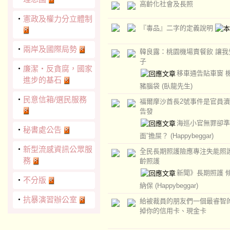
高齡化社會及長照
‧
憲政及權力分立體制
『毒品』二字的定義說明
‧
兩岸及國際局勢
韓良露：桃園機場賣餐飲 讓我
子
‧
廉潔‧反貪腐，國家
移車通告貼車窗 
進步的基石
豬腦袋
(臥龍先生)
‧
民意信箱/選民服務
福爾摩沙酋長2號事件是官員
告發
海巡小官無罪卻準
‧
秘書處公告
面”擔屎？
(Happybeggar)
‧
新型流感資訊公眾服
全民長期照護險應專注失能照
務
齡照護
新聞》長期照護 
‧
不分版
納保
(Happybeggar)
‧
抗暴演習辦公室
給被裁員的朋友們一個最睿智的
掉你的信用卡、現金卡