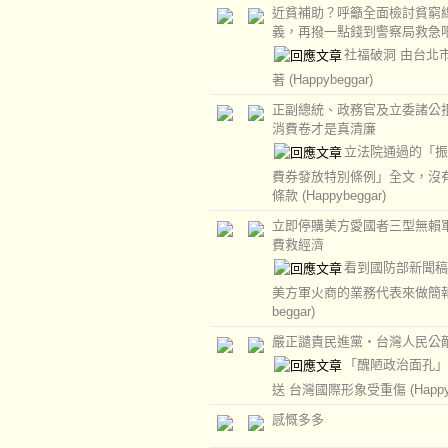
近貧補助？呼籲全面檢討貧窮
義，再撥一點錢到警察局救急
社福破洞 由台北
著
(Happybeggar)
正副總統、政務官及立委諸公
消費卷才是真清廉
立法院通過的「振
費券發放特別條例」全文，沒
條款
(Happybeggar)
立即停購美方愛國者三型無賴軍
費救經濟
看到國防部新聞稿
美方軍火商的業務代表來做簡
beggar)
嚴正譴責民進黨‧台灣人民公
「醜陋政治面孔」
送 台灣國際形象受重傷
(Happ
感慨多多