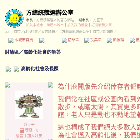
方總統競選辦公室
市長：
方總統候選人的官方網站
副市長：
方正平
加入本城市
｜
推薦本城市
｜
加入我的最愛
｜
訂閱最新文章
udn
／
城市
／
政治社會
／
公共議題
／
【方總統競選辦公室】城市
／討論區／
本城市首頁
討論區
精華區
投票區
影像館
推
討論區
／
高齡化社會的解答
高齡化社會及長照
為什麼開版先介紹倖存者偏
我們常在社區或公園內看到
散步，或曬太陽，其實更多
誼，老人只是動也不動地望
方正平
這也構成了我們絕大多數人
等級：8
為社會邁入高齡化後，我們
留言
｜
加入好友