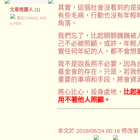
其實，這個社會沒看到的是
文章推薦人
(1)
有些毛病，行動也沒有年輕
龍女CHANG, HSI
角落。
U-FEN
我們忘了，比起顫顫巍巍被
己不必被照顧。或許，年輕
實任何年紀的人，都不會想
我不是說長照不必要，因為
基金會的存在。只是，若我
重要的事項和手段，將會資
將心比心，設身處地，
比起
用不著他人照顧。
本文於
2018/06/24 00:16 修改第