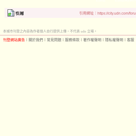
引用網址：https://city.udn.com/for
本城市刊登之內容為作者個人自行提供上傳，不代表 udn 立場。
刊登網站廣告
︱
關於我們
︱
常見問題
︱
服務條款
︱
著作權聲明
︱
隱私權聲明
︱
客服