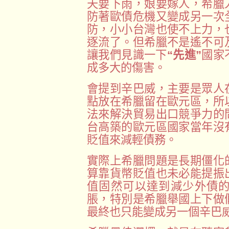
天要下雨，娘要嫁人，希臘
防著歐債危機又變成另一次
防，小小台灣也使不上力，
逐流了。但希臘不是遙不可
讓我們見識一下
“先進”
國家
成多大的傷害。
會提到辛巴威，主要是眾人
點放在希臘留在歐元區，所
法來解決貿易出口競爭力的
台高築的歐元區國家當年沒
貶值來減輕債務。
實際上希臘問題是長期僵化
算靠貨幣貶值也未必能提振
值固然可以達到減少外債
脹，特別是希臘舉國上下做
最終也只能變成另一個辛巴