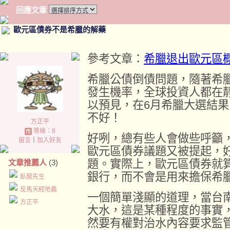
回應文章
歐元區債券不是希臘的解藥
參考文章：
希臘退出歐元區概
希臘公債倒債問題，隨著希
發生機率，全球投資人都在
以預見，在6月希臘大選結
不好！
方正平
等級：8
好咧，總有些人會做些呼籲
留言
｜
加入好友
歐元區債券議題又被提起，
題。實際上，歐元區債券就
文章推薦人
(3)
銀行，而不會是用來擔保希
臥龍先生
反馬天經地義
一個簡單淺顯的道理，當台
方正平
大水，這是某種程度的事實
然要有權對治水內容要求監管