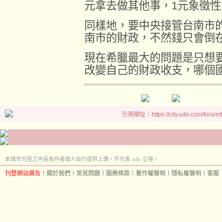
元拿去做其他事，1元象徵
同樣地，要中央接管台南市
南市的財政，不然錢只會倒
現在希臘最大的問題是只想
改變自己的財政收支，哪個
引用網址：https://city.udn.com/forum
本城市刊登之內容為作者個人自行提供上傳，不代表 udn 立場。
刊登網站廣告
︱
關於我們
︱
常見問題
︱
服務條款
︱
著作權聲明
︱
隱私權聲明
︱
客服