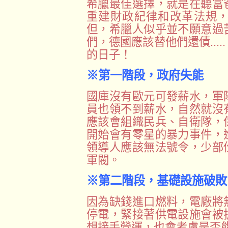
希臘最佳選擇，就是在聽富
重建財政紀律和改革法規
但，希臘人似乎並不願意過
們，德國應該替他們還債...
的日子！
※第一階段，政府失能
國庫沒有歐元可發薪水，軍
員也領不到薪水，自然就沒
應該會組織民兵、自衛隊，
開始會有零星的暴力事件，
領導人應該無法號令，少部
軍閥。
※第二階段，基礎設施破敗
因為缺錢進口燃料，電廠將
停電，緊接著供電設施會被
想接手營運，也會考慮是否