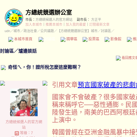
方總統競選辦公室
市長：
方總統候選人的官方網站
副市長：
方正平
加入本城市
｜
推薦本城市
｜
加入我的最愛
｜
訂閱最新文章
udn
／
城市
／
政治社會
／
公共議題
／
【方總統競選辦公室】城市
／討論區／
本城市首頁
討論區
精華區
投票區
影像館
推
討論區
／
爐邊談話
看回應文
奇怪ㄟ，你！證所稅怎麼這麼難啊？
引用文章
預言國家破產的悲劇
國家會不會破產？很多國家破
稱來稱呼它──惡性通膨。民國
陸發生過，南美的巴西阿根廷
上演中。
方總統候選人的官方網
站
韓國曾經在亞洲金融風暴中接
等級：7