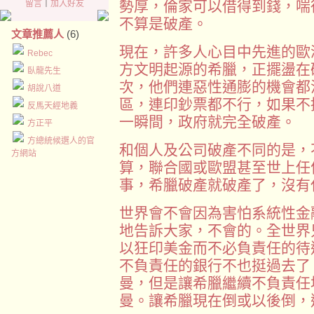
勢厚，倫家可以借得到錢，喘
留言
｜
加入好友
不算是破產。
文章推薦人
(6)
現在，許多人心目中先進的歐
Rebec
方文明起源的希臘，正擺盪在
臥龍先生
次，他們連惡性通膨的機會都
胡說八道
區，連印鈔票都不行，如果不
反馬天經地義
一瞬間，政府就完全破產。
方正平
方總統候選人的官
和個人及公司破產不同的是，
方網站
算，聯合國或歐盟甚至世上任
事，希臘破產就破產了，沒有
世界會不會因為害怕系統性金
地告訴大家，不會的。全世界
以狂印美金而不必負責任的待
不負責任的銀行不也挺過去了
曼，但是讓希臘繼續不負責任
曼。讓希臘現在倒或以後倒，