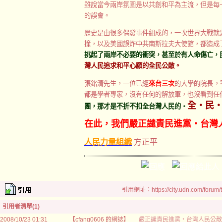
雖說當今兩岸氛圍是以共創和平為主流，但是每
的誤會。
歷史是由很多偶發事件組成的，一次世界大戰就
撞，以及美國誤炸中共南斯拉夫大使館，都造成
挑起了兩岸不必要的衝突，甚至於有人命傷亡，
灣人民追求和平心願的全民公敵。
張銘清先生，一位已經
來台三次
的大學的院長，
都是學者專家，沒有任何的解放軍，也沒看到任
全‧民
團，那才是不折不扣全台灣人民的‧
在此，我們嚴正譴責民進黨‧台灣
人民力量組織
方正平
引用網址：https://city.udn.com/forum
引用者清單(1)
2008/10/23 01:31
【cfang0606 的網誌】
嚴正譴責民進黨‧台灣人民公敵