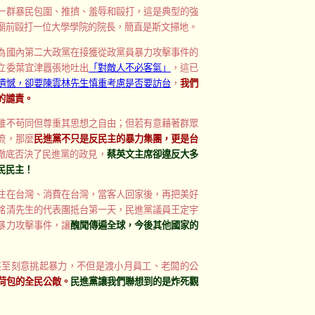
一群暴民包圍、推擠、羞辱和毆打，這是典型的強
廟前毆打一位大學學院的院長，簡直是斯文掃地。
為國內第二大政黨在接獲從政黨員暴力攻擊事件的
立委葉宜津囂張地吐出
「對敵人不必客氣」
，這已
遺憾，卻要陳雲林先生慎重考慮是否要訪台
，
我們
的譴責。
雖不苟同但尊重其思想之自由；但若有意藉著群眾
流，那麼
民進黨不只是反民主的暴力集團，更是台
經徹底否決了民進黨的政見，
蔡英文主席卻違反大多
民民主！
住在台灣、消費在台灣，當客人回家後，再把美好
銘清先生的代表團抵台第一天，民進黨議員王定宇
暴力攻擊事件，讓
醜聞傳遍全球，今後其他國家的
甚至刻意挑起暴力，不但是渡小月員工、老闆的公
荷包的全民公敵。
民進黨讓我們聯想到的是炸死觀