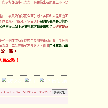
一段過程都該小心奕奕，避免橫生枝節產生不必要
是由一次政治暗殺而全面引爆。美國和大陸軍機互
了兩國政府的緊張。倘若這種
惡質的群眾暴力操作
民進黨從上到下承擔得起這種後果嗎？
民進黨是台
率領一個交流訪問團來台參加學術研討會，團員也
何武器，再怎麼看都不是敵人。倒是
民進黨暴力集
‧公‧敵。
人民公敵！
/trackback.jsp?no=58833&aid=3072567