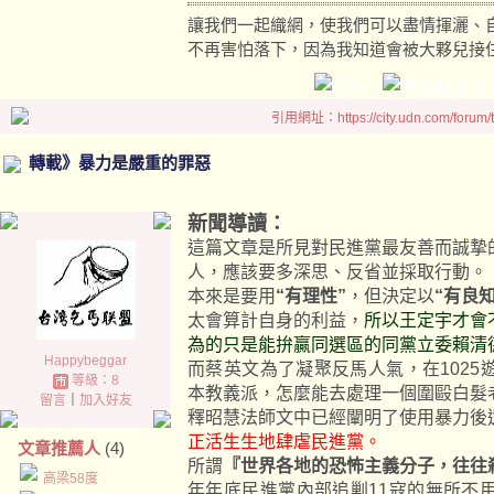
讓我們一起織網，使我們可以盡情揮灑、
不再害怕落下，因為我知道會被大夥兒接
引用網址：https://city.udn.com/forum
轉載》暴力是嚴重的罪惡
新聞導讀：
這篇文章是所見對民進黨最友善而誠摯
人，應該要多深思、反省並採取行動。
本來是要用
“有理性”
，但決定以
“有良知
太會算計自身的利益，
所以王定宇才會
為的只是能拚贏同選區的同黨立委賴清
Happybeggar
而蔡英文為了凝聚反馬人氣，在102
等級：8
本教義派，怎麼能去處理一個圍毆白髮老
留言
｜
加入好友
釋昭慧法師文中已經闡明了使用暴力後
正活生生地肆虐民進黨。
文章推薦人
(4)
所謂
『世界各地的恐怖主義分子，往往
高梁58度
年年底民進黨內部追剿11寇的無所不