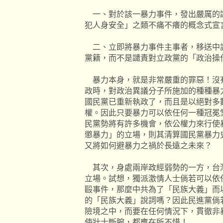
一、對於該一暴力事件，發出嚴厲的
犯人身安全」之類不痛不癢的概念式宣
二、立即將暴力事件主事者，移送中
黨籍，而不是譴責對立政黨的「政治操
暴力本身，就是非常嚴重的罪惡！沒
政時，對政治異議分子所施加的種種暴
國民黨已重新執政了，而且是以絕對多
權。因此只要暴力可以依任何一種冠冕
民黨勢將有許多機會，依公權力來行使
懲暴力」的立場，則其清算國民黨暴力
又將如何避暴力之禍於長遠之未來？
其次，身處兩岸政經弱勢的一方，台
立場。試想，獨派激情人士倘若可以依
毆事件，那麼中共為了「民族大義」而
的「民族大義」說詞嗎？因此民進黨倘
險境之中，而要在任何情況下，貫徹非
使壯士斷腕，都應在所不惜！