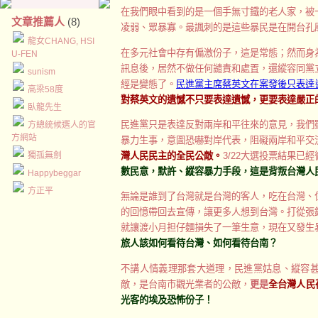
在我們眼中看到的是一個手無寸鐵的老人家，被
文章推薦人
(8)
凌弱、眾暴寡。最諷刺的是這些暴民是在開台孔
龍女CHANG, HSI
在多元社會中存有偏激份子，這是常態；然而身
U-FEN
訊息後，居然不做任何譴責和處置，還縱容同黨
sunism
經是變態了。
民進黨主席蔡英文在案發後只表達
高梁58度
對蔡英文的遺憾不只要表達遺憾，更要表達嚴正
臥龍先生
民進黨只是表達反對兩岸和平往來的意見，我們
方總統候選人的官
方網站
暴力生事，意圖恐嚇對岸代表，阻礙兩岸和平交
灣人民民主的全民公敵。
3/22大選投票結果已
獨孤無劍
數民意，默許、縱容暴力手段，這是背叛台灣人
Happybeggar
方正平
無論是誰到了台灣就是台灣的客人，吃在台灣、
的回憶帶回去宣傳，讓更多人想到台灣。打從張
就讓渡小月担仔麵損失了一筆生意，現在又發生
旅人該如何看待台灣、如何看待台南？
不講人情義理那套大道理，民進黨姑息、縱容
敵，是台南市觀光業者的公敵，
更是
全台灣人民
光客的
埃及
恐怖份子！