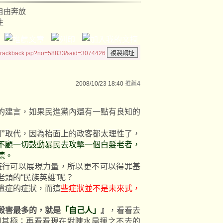
自由奔放
住
/trackback.jsp?no=58833&aid=3074426
2008/10/23 18:40
推薦
4
的建言，如果民進黨內還有一點有良知的
”
取代，因為枱面上的政客都太理性了，
不顧一切鼓動暴民去攻擊一個白髮老者，
德。
5遊行可以展現力量，所以更不可以得罪基
頭的“民族英雄”呢？
遺症的症狀，而這
些症狀並不是未來式，
殺害最多的，就是
「自己人」
』
，看看去
用其極；再看看現在對陳水扁揮之不去的