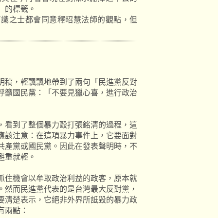
」的標籤。
有識之士都會同意釋昭慧法師的觀點，但
明稿，輕飄飄地帶到了兩句「民進黨反對
呼籲國民黨：「不要見獵心喜，進行政治
，看到了整個暴力毆打張銘清的過程，這
應該注意：在這項暴力事件上，它要面對
共產黨或國民黨。因此在發表聲明時，不
避重就輕。
抓住機會以牟取政治利益的政客，原本就
。然而民進黨代表的是台灣最大反對黨，
要清楚表示，它絕非外界所詆毀的暴力政
有兩點：