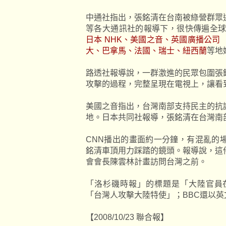
中通社指出，張銘清在台南被綠營群眾
等各大通訊社的報導下，很快傳遍全
日本 NHK、美國之音、英國廣播公司
大、巴拿馬、法國、瑞士、紐西蘭
等地
路透社報導說，一群激進的民眾包圍張
攻擊的過程，完整呈現在電視上，讓看
美國之音指出，台灣南部支持民主的抗
地。日本共同社報導，張銘清在台灣南
CNN播出的畫面約一分鐘，有混亂的
銘清車頂用力踩踏的鏡頭。報導說，這
會會長陳雲林計畫訪問台灣之前。
「洛杉磯時報」的標題是「大陸官員
「台灣人攻擊大陸特使」；BBC還以
【2008/10/23 聯合報】