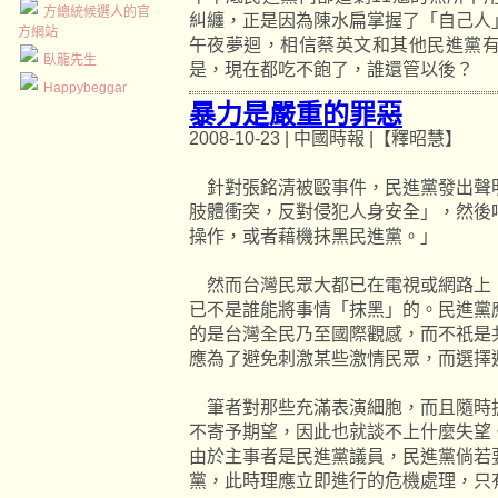
方總統候選人的官
糾纏，正是因為陳水扁掌握了「自己人
方網站
午夜夢迴，相信蔡英文和其他民進黨
臥龍先生
是，現在都吃不飽了，誰還管以後？
Happybeggar
暴力是嚴重的罪惡
2008-10-23 | 中國時報 |【釋昭慧】
針對張銘清被毆事件，民進黨發出聲
肢體衝突，反對侵犯人身安全」，然後
操作，或者藉機抹黑民進黨。」
然而台灣民眾大都已在電視或網路上
已不是誰能將事情「抹黑」的。民進黨
的是台灣全民乃至國際觀感，而不祇是
應為了避免刺激某些激情民眾，而選擇
筆者對那些充滿表演細胞，而且隨時
不寄予期望，因此也就談不上什麼失望
由於主事者是民進黨議員，民進黨倘若
黨，此時理應立即進行的危機處理，只