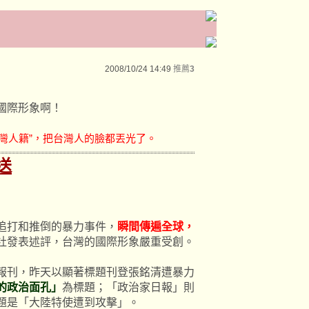
2008/10/24 14:49
推薦
3
國際形象啊！
灣人籍”，把台灣人的臉都丟光了。
送
追打和推倒的暴力事件，
瞬間傳遍全球，
社發表述評，台灣的國際形象嚴重受創。
報刊，昨天以顯著標題刊登張銘清遭暴力
的政治面孔」
為標題；「政治家日報」則
題是「大陸特使遭到攻擊」。