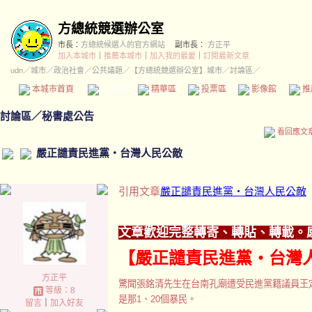
方總統競選辦公室
市長：
方總統候選人的官方網站
副市長：
方正平
加入本城市
｜
推薦本城市
｜
加入我的最愛
｜
訂閱最新文章
udn
／
城市
／
政治社會
／
公共議題
／
【方總統競選辦公室】城市
／討論區／
本城市首頁
討論區
精華區
投票區
影像館
推
討論區
／
秘書處公告
看回應文
嚴正譴責民進黨‧台灣人民公敵
引用文章
嚴正譴責民進黨‧台灣人民公敵
文章歡迎完整轉寄、轉貼、轉載。
【嚴正譴責民進黨‧台灣
方正平
驚聞張銘清先生在台南孔廟遭受民進黨籍議員王
等級：8
是那1、20個暴民。
留言
｜
加入好友