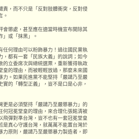
譴責，而不只是「反對肢體衝突，反對侵
言。
評會懲處，甚至應在適當時機宣布開除其
作」或「抹黑」。
有任何理由可以粉飾暴力！過往國民黨執
力，都有一套「民族大義」的說詞；如今
數的立委席次與總統選票，重新獲得執政
堂皇的理由，而被輕輕放過，那麼未來國
暴力。如果民進黨不能堅持「嚴譴乃至嚴
史實的「轉型正義」，豈不是口是心非，
灣更是必須堅持「嚴譴乃至嚴懲暴力」的
任何冠冕堂皇的理由，來合理化張銘清被
以飛彈對準台灣，豈不也有一套冠冕堂皇
若是真心守護台灣，就萬萬不能置台灣於
暴力原則，嚴譴乃至嚴懲暴力製造者，即