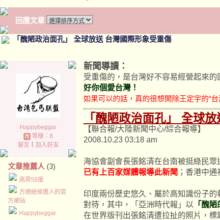
回應文章
「醜陋政治面孔」 全球放送 台灣國際形象受重傷
新聞導讀：
受重傷的，是台灣好不容易經營起來的
好你個愛台灣！
如果可以的話，真的很想開除王定宇的“台
「醜陋政治面孔」 全球放
Happybeggar
【聯合報/大陸新聞中心/綜合報導】
等級：8
2008.10.23 03:18 am
留言
｜
加入好友
海協會副會長張銘清在台南被挺綠民眾
文章推薦人
(3)
已有上百家媒體報導此新聞
；香港中通
高梁58度
方總統候選人的官
印度兩份歷史悠久、屬於高知識份子的
方網站
對待，其中，「亞洲時代報」以
「醜陋
Happybeggar
在世界版刊出張銘清遭拉扯的照片，標