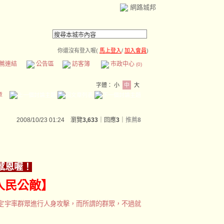
網路城邦
你還沒有登入喔(
馬上登入
/
加入會員
)
薦連結
公告區
訪客簿
市政中心
(0)
字體：
小
中
大
章
2008/10/23 01:24 瀏覽
3,633
｜回應
3
｜
推薦
8
感恩喔！
人民公敵】
定宇率群眾進行人身攻擊，而所謂的群眾，不過就