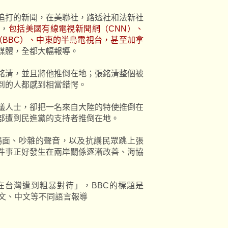
追打的新聞，在美聯社，路透社和法新社
球，
包括美國有線電視新聞網（CNN）、
（BBC）、中東的半島電視台，甚至加拿
媒體，全都大幅報導。
銘清，並且將他推倒在地；張銘清整個被
到的人都感到相當錯愕。
議人士，卻把一名來自大陸的特使推倒在
部遭到民進黨的支持者推倒在地。
場面、吵雜的聲音，以及抗議民眾跳上張
件事正好發生在兩岸關係逐漸改善、海協
在台灣遭到粗暴對待」，BBC的標題是
英文、中文等不同語言報導