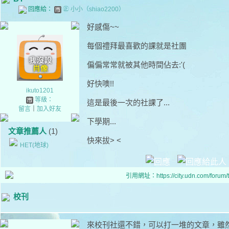
回應給：
㊣ 小小（shiao2200）
好感傷~~
每個禮拜最喜歡的課就是社團
偏偏常常就被其他時間佔去:'(
好快噢!!
ikuto1201
等級：
這是最後一次的社課了...
留言
｜
加入好友
下學期...
文章推薦人
(1)
快來拔> <
HET(地球)
引用網址：https://city.udn.com/forum
校刊
來校刊社還不錯，可以打一堆的文章，雖然