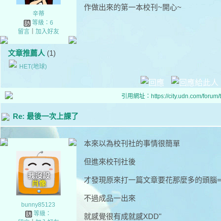
作做出來的第一本校刊~開心~
辛蒂
等級：6
留言
｜
加入好友
文章推薦人
(1)
HET(地球)
引用網址：https://city.udn.com/forum
Re: 最後一次上課了
本來以為校刊社的事情很簡單
但進來校刊社後
才發現原來打一篇文章要花那麼多的頭腦= 
不過成品一出來
bunny85123
等級：
就感覺很有成就感XDD"