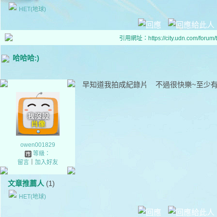
HET(地球)
引用網址：https://city.udn.com/forum
哈哈哈:)
早知道我拍成紀錄片 不過很快樂~至少有人
owen001829
等級：
留言
｜
加入好友
文章推薦人
(1)
HET(地球)