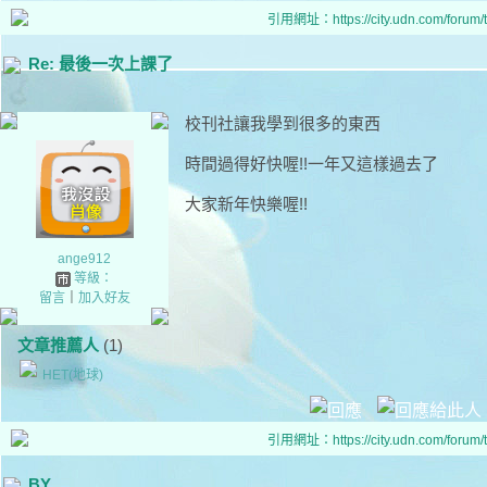
引用網址：https://city.udn.com/forum
Re: 最後一次上課了
校刊社讓我學到很多的東西
時間過得好快喔!!一年又這樣過去了
大家新年快樂喔!!
ange912
等級：
留言
｜
加入好友
文章推薦人
(1)
HET(地球)
引用網址：https://city.udn.com/forum
BY