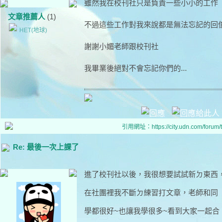
雖然我在校刊社只是負責一些小小的工作
文章推薦人
(1)
不過這些工作對我來說都是無法忘記的回
HET(地球)
謝謝小媚老師跟校刊社
我畢業後絕對不會忘記你們的...
引用網址：https://city.udn.com/forum
Re: 最後一次上課了
進了校刊社以後，我很想要試試新ㄉ東西
在社團裡我不斷ㄉ練習打文章，老師和同
學都很好~也讓我學很多~看到大家一起合