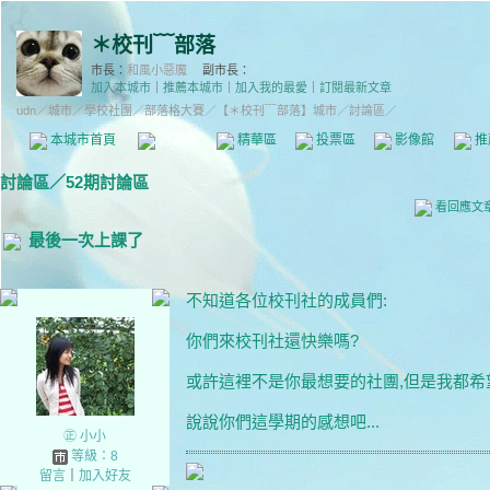
＊校刊﹋部落
市長：
和風小惡魔
副市長：
加入本城市
｜
推薦本城市
｜
加入我的最愛
｜
訂閱最新文章
udn
／
城市
／
學校社團
／
部落格大賽
／
【＊校刊﹋部落】城市
／討論區／
本城市首頁
討論區
精華區
投票區
影像館
推
討論區
／
52期討論區
看回應文
最後一次上課了
不知道各位校刊社的成員們:
你們來校刊社還快樂嗎?
或許這裡不是你最想要的社團,但是我都希望你
說說你們這學期的感想吧...
㊣ 小小
等級：8
留言
｜
加入好友