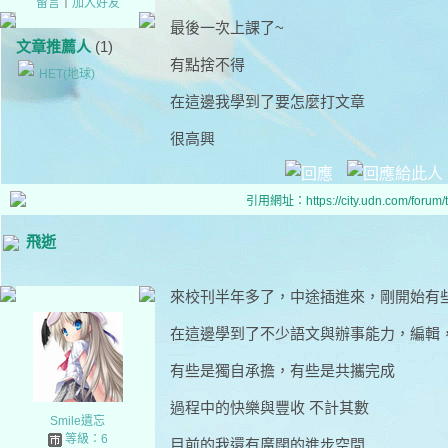
留言
｜
加入好友
最後一次上課了~
文章推薦人
(1)
有點捨不得
HET(地球)
在這邊我學到了要怎麼打文章
很高興
引用網址：https://city.udn.com/forum
飛逝
來校刊半年多了，中途插進來，剛開始有
在這邊學到了不少語文與辦事能力，編輯
有些是獨自承擔，有些是共攜完成
過程中的快樂與豐收 不計其數
Smile遺忘
等級：6
目前的我還有廣闊的進步空間