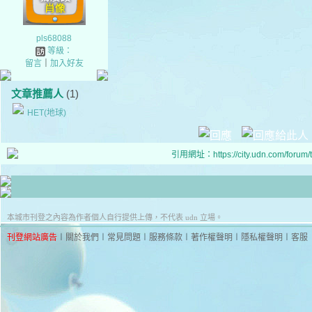
pls68088
等級：
留言
｜
加入好友
文章推薦人
(1)
HET(地球)
引用網址：https://city.udn.com/forum
本城市刊登之內容為作者個人自行提供上傳，不代表 udn 立場。
刊登網站廣告
︱
關於我們
︱
常見問題
︱
服務條款
︱
著作權聲明
︱
隱私權聲明
︱
客服