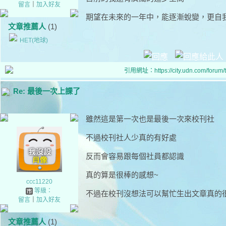
留言
｜
加入好友
期望在未來的一年中，能逐漸蛻變，更自
文章推薦人
(1)
HET(地球)
引用網址：https://city.udn.com/forum
Re: 最後一次上課了
雖然這是第一次也是最後一次來校刊社
不過校刊社人少真的有好處
反而會容易跟每個社員都認識
真的算是很棒的感想~
ccc11220
等級：
不過在校刊沒想法可以幫忙生出文章真的很難
留言
｜
加入好友
文章推薦人
(1)