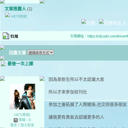
文章推薦人
(1)
HET(地球)
引用網址：https://city.udn.com/forum
回應文章
最後一次上課
因為是新生所以不太認識大家
所以才來參加校刊社
參加之後拓展了人際關係,也交到很多朋友
HET(地球)
讓我更有勇氣去認識更多的人
等級：6
留言
｜
加入好友