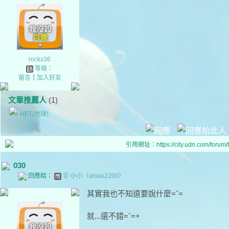
rockx36
等級：
留言
｜
加入好友
文章推薦人
(1)
HET(地球)
引用網址：https://city.udn.com/forum
030
回應給：
㊣ 小小（shiao2200）
其實我也不知道要說什麼=ˇ=
就...還不錯=ˇ=+