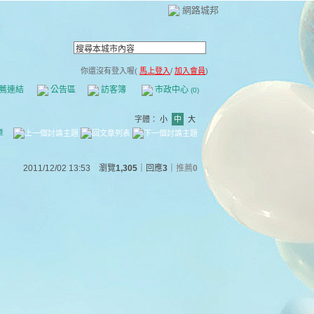
網路城邦
你還沒有登入喔(
馬上登入
/
加入會員
)
薦連結
公告區
訪客簿
市政中心
(0)
字體：
小
中
大
章
2011/12/02 13:53 瀏覽
1,305
｜回應
3
｜
推薦
0