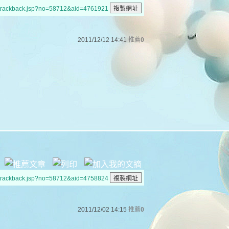
/trackback.jsp?no=58712&aid=4761921
2011/12/12 14:41
推薦
0
/trackback.jsp?no=58712&aid=4758824
2011/12/02 14:15
推薦
0