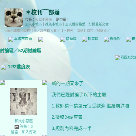
＊校刊﹋部落
市長：
和風小惡魔
副市長：
加入本城市
｜
推薦本城市
｜
加入我的最愛
｜
訂閱最新文章
udn
／
城市
／
學校社團
／
部落格大賽
／
【＊校刊﹋部落】城市
／討論區／
本城市首頁
討論區
精華區
投票區
影像館
推
討論區
／
52期討論區
看回應文
12/2進度表
新的一期又來了
我們已經討論了以下的主題:
1.教師猜一猜單元很受歡迎,繼續前進囉!
2.徵稿的調查表
和風小惡魔
等級：6
3.規劃內容完成一半
留言
｜
加入好友