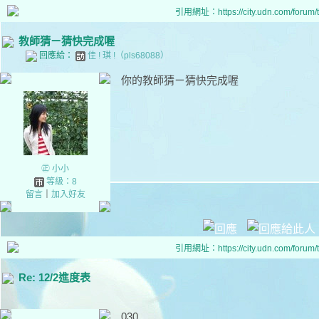
引用網址：https://city.udn.com/forum
教師猜ㄧ猜快完成喔
回應給：
佳 ! 琪 !（pls68088）
你的教師猜ㄧ猜快完成喔
㊣ 小小
等級：8
留言
｜
加入好友
引用網址：https://city.udn.com/forum
Re: 12/2進度表
030