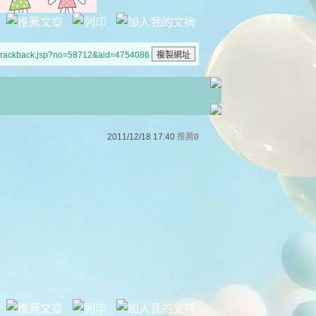
/trackback.jsp?no=58712&aid=4754086
2011/12/18 17:40
推薦
0