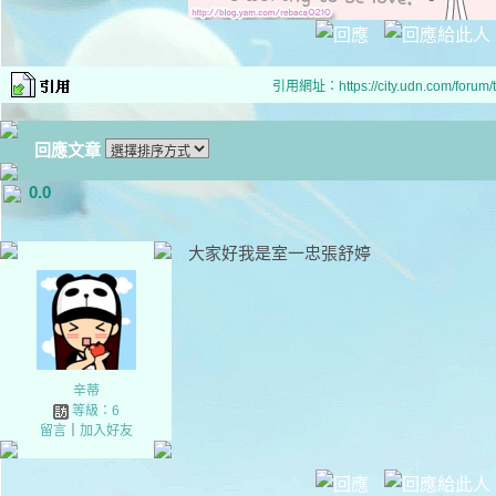
引用網址：https://city.udn.com/forum
回應文章
0.0
大家好我是室一忠張舒婷
辛蒂
等級：6
留言
｜
加入好友