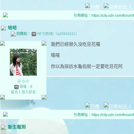
引用網址：https://city.udn.com/forum
哈哈
回應給：
HET(地球)（a28934111）
我們已經很久沒吃豆花囉
嘻嘻
你以為採訪水龜伯就一定要吃豆花阿
㊣ 小小
等級：8
留言
｜
加入好友
引用網址：https://city.udn.com/forum
新生報到