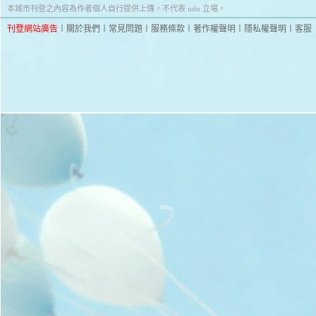
本城市刊登之內容為作者個人自行提供上傳，不代表 udn 立場。
刊登網站廣告
︱
關於我們
︱
常見問題
︱
服務條款
︱
著作權聲明
︱
隱私權聲明
︱
客服