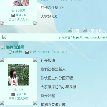
其他沒什麼了~
Smile遺忘
等級：6
大家好 0.0
留言
｜
加入好友
引用網址：https://city.udn.com/forum
姿伶加油喔
回應給：
★果汁☆juice★（ikuto1201）
社長加油
我們社都是新人
你快把工作分配好喔
大家該採訪的小組是誰
㊣ 小小
等級：8
快弄好喔
留言
｜
加入好友
星期五要進行囉