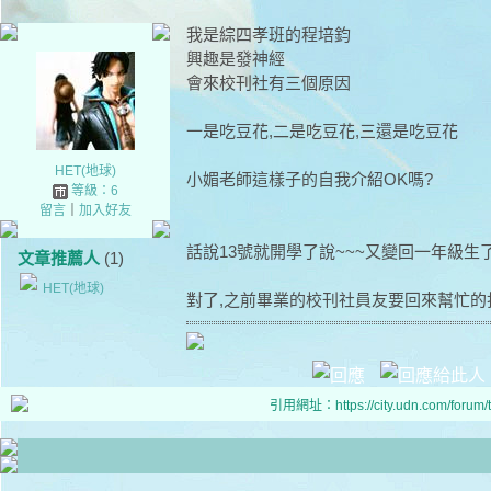
我是綜四孝班的程培鈞
興趣是發神經
會來校刊社有三個原因
一是吃豆花,二是吃豆花,三還是吃豆花
HET(地球)
小媚老師這樣子的自我介紹OK嗎?
等級：6
留言
｜
加入好友
話說13號就開學了說~~~又變回一年級生
文章推薦人
(1)
HET(地球)
對了,之前畢業的校刊社員友要回來幫忙的
引用網址：https://city.udn.com/forum