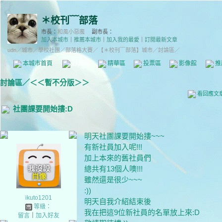
＊校刊﹋部落
市長：
和風小惡魔
副市長：
加入本城市
｜
推薦本城市
｜
加入我的最愛
｜
訂閱最新文章
udn
／
城市
／
學校社團
／
部落格大賽
／
【＊校刊﹋部落】城市
／討論區／
本城市首頁
討論區
精華區
投票區
影像館
推
討論區
／
＜＜暫不分版＞＞
看回應文
社團課要開始摟:D
明天社團課要開始摟~~~
有新社員加入呢!!!
加上本來的舊社員們
總共有13個人噢!!!
雖然還是很少~~~
:))
ikuto1201
明天自我介紹結束後
等級：
我在把這9位新社員的名單放上來:D
留言
｜
加入好友