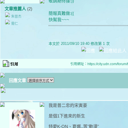
敬請期待摟:))
文章推薦人
(2)
簡報真難做:((
朱晉杰
快幫我~~~
需仁
本文於
2011/09/10 19:40 修改第 1 次
引用網址：https://city.udn.com/forum
回應文章
我是普二忠的宋寅豪
是個1下進來的新生
特愛K-ON、夏娜..等"動漫"