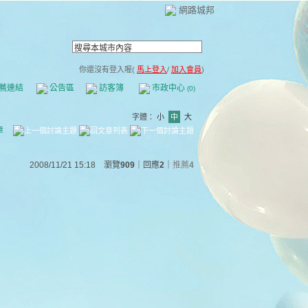
網路城邦
你還沒有登入喔(
馬上登入
/
加入會員
)
薦連結
公告區
訪客簿
市政中心
(0)
字體：
小
中
大
章
2008/11/21 15:18 瀏覽
909
｜回應
2
｜
推薦
4