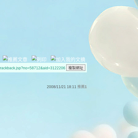
/trackback.jsp?no=58712&aid=3122206
2008/11/21 18:11
推薦
1