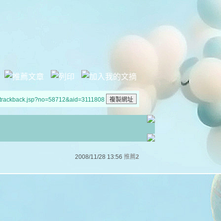
/trackback.jsp?no=58712&aid=3111808
2008/11/28 13:56
推薦
2