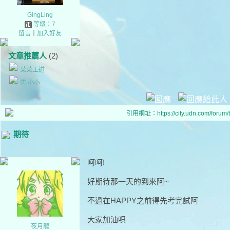
GingLing
等級：7
留言
｜
加入好友
文章推薦人
(2)
菜菜王道
㊣ 小小
引用網址：https://city.udn.com/forum
期待
呵呵!
好期待那一天的到來阿~
不過在HAPPY之前得先考完試阿
大家加油唄
夜月龍