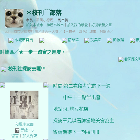
＊校刊﹋部落
市長：
和風小惡魔
副市長：
加入本城市
｜
推薦本城市
｜
加入我的最愛
｜
訂閱最新文章
udn
／
城市
／
學校社團
／
部落格大賽
／
【＊校刊﹋部落】城市
／討論區／
本城市首頁
討論區
精華區
投票區
影像館
推
討論區
／
★一步一踏實之進度‧
看回應文
校刊社採訪去囉!!!
時間:第二次段考完的下一週
中午十二點半出發
地點: 石牌豆花店
採訪單元以石牌當地美食為主
和風小惡魔
等級：6
敬請期待下一期校刊!!!
留言
｜
加入好友