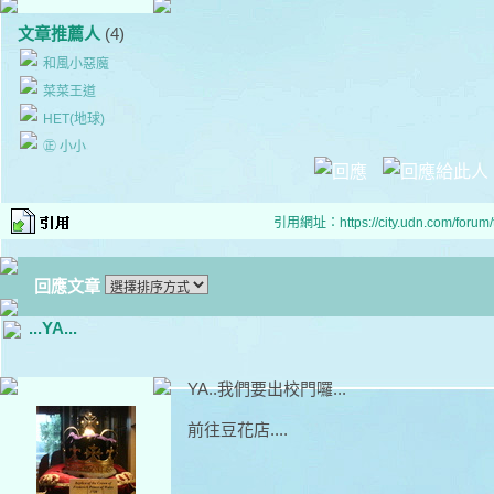
文章推薦人
(4)
和風小惡魔
菜菜王道
HET(地球)
㊣ 小小
引用網址：https://city.udn.com/forum
回應文章
...YA...
YA..我們要出校門囉...
前往豆花店....