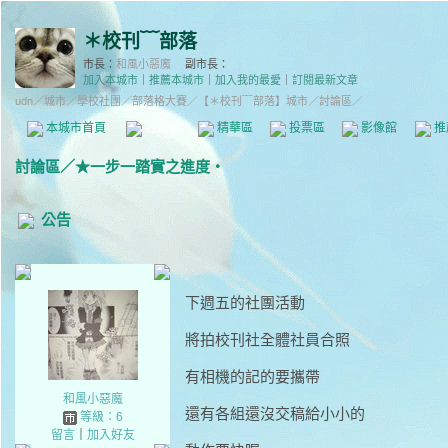
＊校刊﹋部落
市長：
和風小惡魔
副市長：
加入本城市
｜
推薦本城市
｜
加入我的最愛
｜
訂閱最新文章
udn
／
城市
／
學校社團
／
部落格大賽
／
【＊校刊﹋部落】城市
／討論區／
本城市首頁
討論區
精華區
投票區
影像館
推
討論區
／
★一步一踏實之進度‧
公告
下週五的社團活動
將拍校刊社全體社員合照
有相機的記的要攜帶
和風小惡魔
還有各組還沒交稿給小小的
等級：6
留言
｜
加入好友