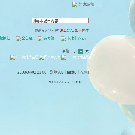
網路城邦
你還沒有登入喔(
馬上登入
/
加入會員
)
薦連結
公告區
訪客簿
市政中心
(0)
字體：
小
中
大
2008/04/02 23:00 瀏覽
508
｜回應
0
｜
推薦
1
2008/04/02 23:00:07