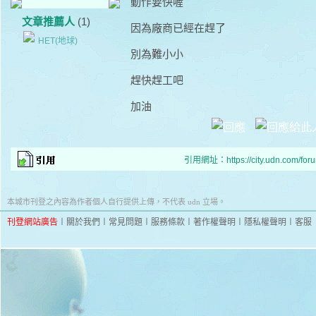
動作要快喔
文章推薦人
(1)
因為廠商已經在趕了
HET(地球)
別為難小小
趕快趕工吧
加油
引用網址：https://city.udn.com/for
本城市刊登之內容為作者個人自行提供上傳，不代表 udn 立場。
刊登網站廣告
︱
關於我們
︱
常見問題
︱
服務條款
︱
著作權聲明
︱
隱私權聲明
︱
客服