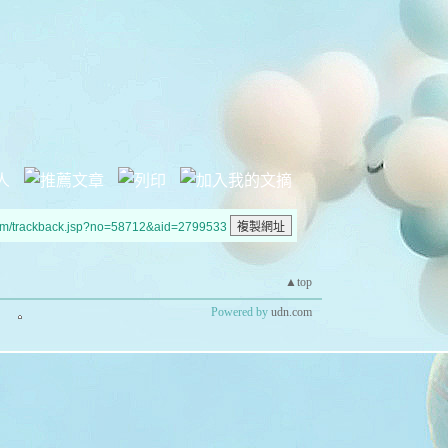
um/trackback.jsp?no=58712&aid=2799533
▲top
Powered by
udn.com