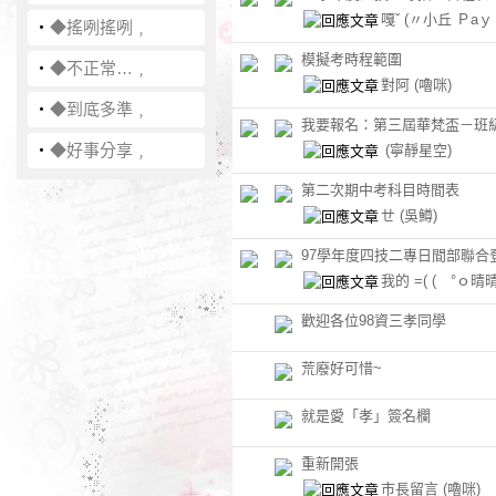
嘎ˇ
(〃小丘 Ｐaｙ
‧
◆搖咧搖咧﹐
模擬考時程範圍
‧
◆不正常…﹐
對阿
(嚕咪)
‧
◆到底多準﹐
我要報名：第三屆華梵盃－班
‧
◆好事分享﹐
(寧靜星空)
第二次期中考科目時間表
ㄝ
(吳鱒)
97學年度四技二專日間部聯合
我的 =(
( °ｏ晴
歡迎各位98資三孝同學
荒廢好可惜~
就是愛「孝」簽名欄
重新開張
市長留言
(嚕咪)