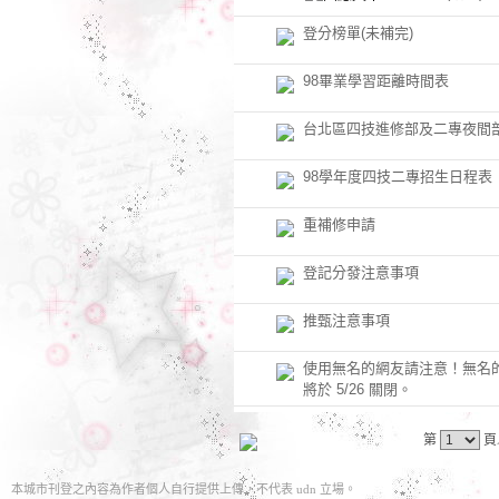
登分榜單(未補完)
98畢業學習距離時間表
台北區四技進修部及二專夜間
98學年度四技二專招生日程表
重補修申請
登記分發注意事項
推甄注意事項
使用無名的網友請注意！無名
將於 5/26 關閉。
第
頁
本城市刊登之內容為作者個人自行提供上傳，不代表 udn 立場。