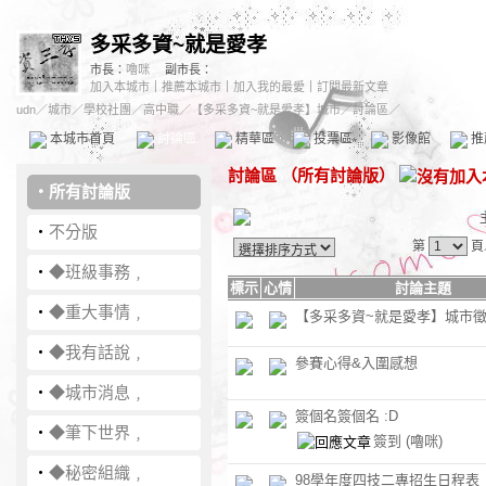
多采多資~就是愛孝
市長：
嚕咪
副市長：
加入本城市
｜
推薦本城市
｜
加入我的最愛
｜
訂閱最新文章
udn
／
城市
／
學校社團
／
高中職
／
【多采多資~就是愛孝】城市
／討論區／
本城市首頁
討論區
精華區
投票區
影像館
推
討論區
（
所有討論版
）
‧
所有討論版
‧
不分版
第
頁
‧
◆班級事務﹐
標示
心情
討論主題
‧
◆重大事情﹐
【多采多資~就是愛孝】城市
‧
◆我有話說﹐
參賽心得&入圍感想
‧
◆城市消息﹐
簽個名簽個名 :D
‧
◆筆下世界﹐
簽到
(嚕咪)
‧
◆秘密組織﹐
98學年度四技二專招生日程表