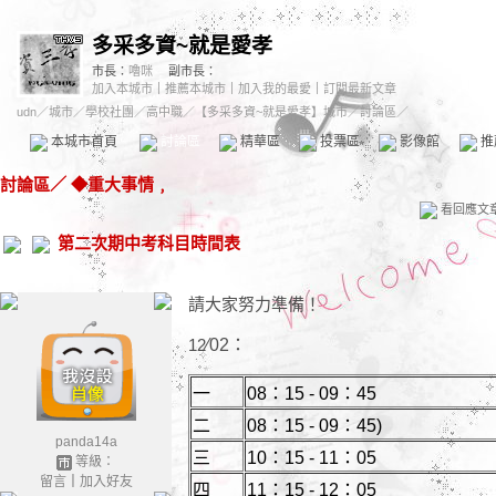
多采多資~就是愛孝
市長：
嚕咪
副市長：
加入本城市
｜
推薦本城市
｜
加入我的最愛
｜
訂閱最新文章
udn
／
城市
／
學校社團
／
高中職
／
【多采多資~就是愛孝】城市
／討論區／
本城市首頁
討論區
精華區
投票區
影像館
推
討論區
／
◆重大事情﹐
看回應文
第二次期中考科目時間表
請大家努力準備！
12
∕02：
一
08：15 - 09：45
二
08：15 - 09：45)
panda14a
三
10：15 - 11：05
等級：
留言
｜
加入好友
四
11：15 - 12：05