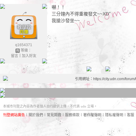
嚇！！
三分鐘內不得重複發文~~XD"
我搶沙發坐~~
q1654371
等級：
留言
｜
加入好友
引用網址：https://city.udn.com/forum
本城市刊登之內容為作者個人自行提供上傳，不代表 udn 立場。
刊登網站廣告
︱
關於我們
︱
常見問題
︱
服務條款
︱
著作權聲明
︱
隱私權聲明
︱
客服