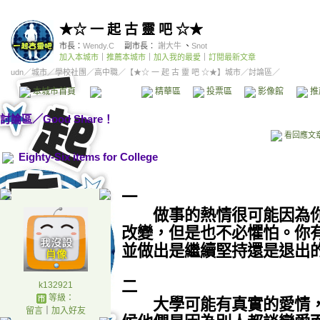
★☆ 一 起 古 靈 吧 ☆★
市長：
Wendy.C
副市長：
謝大牛
、
Snot
加入本城市
｜
推薦本城市
｜
加入我的最愛
｜
訂閱最新文章
udn
／
城市
／
學校社團
／
高中職
／
【★☆ 一 起 古 靈 吧 ☆★】城市
／討論區／
本城市首頁
討論區
精華區
投票區
影像館
推
討論區
／
Good Share！
看回應文
Eighty-Six items for College
一
做事的熱情很可能因為你
改變，但是也不必懼怕。你
並做出是繼續堅持還是退出
二
k132921
等級：
大學可能有真實的愛情，
留言
｜
加入好友