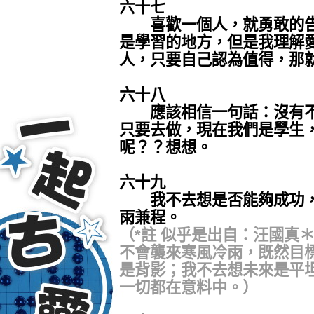
六十七
喜歡一個人，就勇敢的告
是學習的地方，但是我理解
人，只要自己認為值得，那
六十八
應該相信一句話：沒有不
只要去做，現在我們是學生
呢？？想想。
六十九
我不去想是否能夠成功，
雨兼程。
（*註 似乎是出自：汪國真
不會襲來寒風冷雨，既然目
是背影；我不去想未來是平
一切都在意料中。）