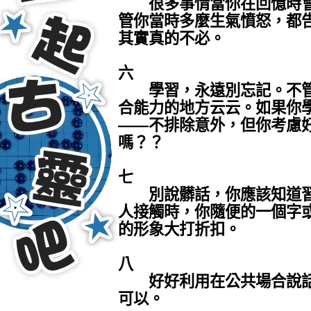
很多事情當你在回憶時會
管你當時多麼生氣憤怒，都
其實真的不必。
六
學習，永遠別忘記。不管
合能力的地方云云。如果你
——不排除意外，但你考慮
嗎？？
七
別說髒話，你應該知道習
人接觸時，你隨便的一個字
的形象大打折扣。
八
好好利用在公共場合說話
可以。