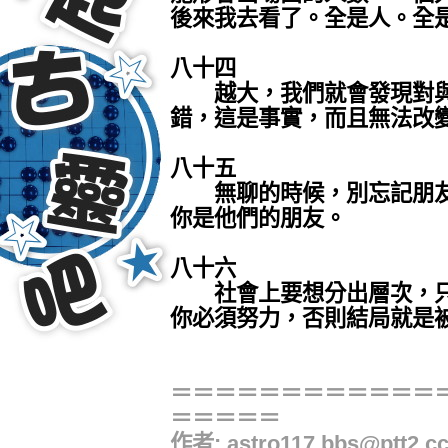
後來我去看了。全是人。全
八十四
越大，我們就會發現對與
錯，這是事實，而且無法改
八十五
無聊的時候，別忘記朋友
你是他們的朋友。
八十六
社會上要想分出層次，只
你必須努力，否則結局就是
＝＝＝＝＝＝＝＝＝＝＝＝
＝＝＝＝＝
作者: astro117.bbs@ptt2.cc 