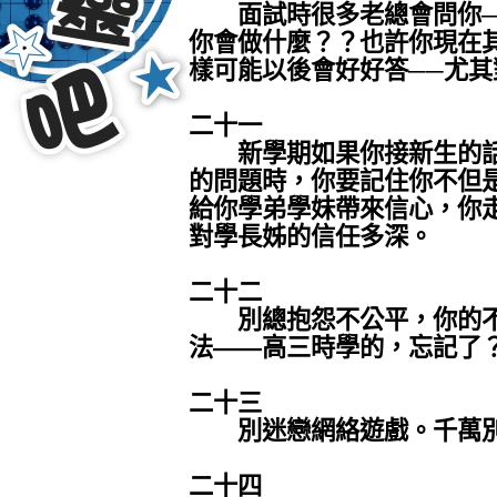
面試時很多老總會問你──
你會做什麼？？也許你現在
樣可能以後會好好答──尤其
二十一
新學期如果你接新生的話
的問題時，你要記住你不但
給你學弟學妹帶來信心，你
對學長姊的信任多深。
二十二
別總抱怨不公平，你的不
法——高三時學的，忘記了
二十三
別迷戀網絡遊戲。千萬別
二十四