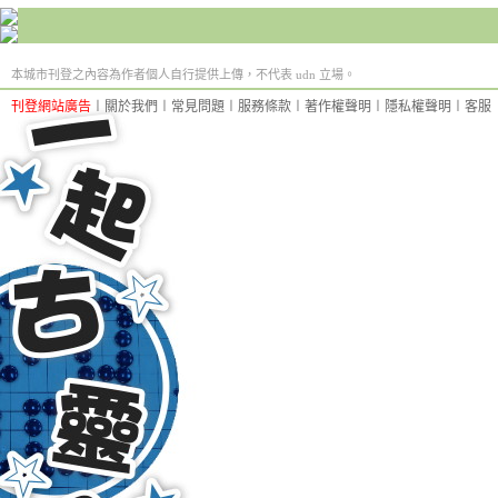
本城市刊登之內容為作者個人自行提供上傳，不代表 udn 立場。
刊登網站廣告
︱
關於我們
︱
常見問題
︱
服務條款
︱
著作權聲明
︱
隱私權聲明
︱
客服