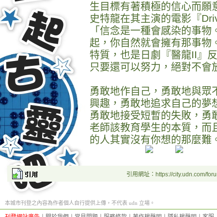
生目標有著積極的信心而願
史特龍在其主演的電影『Dri
「信念是一種會感染的事物
起，你自然就會擁有那事物
特質，也是日劇『醫龍II』
只要還可以努力，絕對不會
勇敢地作自己，勇敢地與眾
興趣，勇敢地追求自己的夢
勇敢地接受短暫的失敗，勇
老師該教育學生的本質，而
的人其實沒有你想的那麼難
引用網址：https://city.udn.com/for
本城市刊登之內容為作者個人自行提供上傳，不代表 udn 立場。