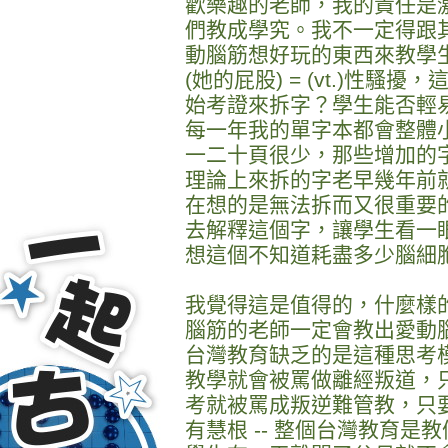
歡樂趣的老師，我的責任是
們教成學究。我不一定得跟
動腦筋想好玩的東西來教學生。比如說
(她的屁股) = (vt.)性
始考證來拆字？學生能否輕
每一年我的單字本都會整體
一二十頁很少，那些增加的
理論上來拆的字老早幾年前
在想的是無法拆而又很重要
去解釋這個字，讓學生看一眼
想這個不知道耗盡多少腦細
我覺得這是值得的，什麼樣
腦筋的老師一定會教出愛動
台灣教育缺乏的是這種思考
教學就會被罵做離經叛道，
考就被罵成叛逆難管教，只
有慧根 -- 整個台灣教育是