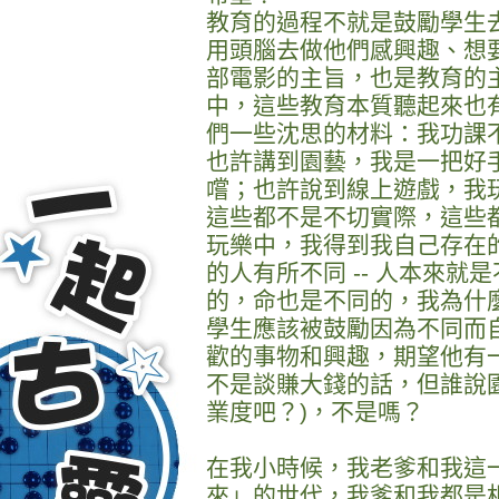
教育的過程不就是鼓勵學生
用頭腦去做他們感興趣、想要做的
部電影的主旨，也是教育的
中，這些教育本質聽起來也
們一些沈思的材料：我功課
也許講到園藝，我是一把好
嚐；也許說到線上遊戲，我
這些都不是不切實際，這些
玩樂中，我得到我自己存在
的人有所不同 -- 人本來
的，命也是不同的，我為什
學生應該被鼓勵因為不同而
歡的事物和興趣，期望他有一
不是談賺大錢的話，但誰說
業度吧？)，不是嗎？
在我小時候，我老爹和我這
來」的世代，我爹和我都是相