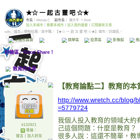
★☆ 一 起 古 靈 吧 ☆★
市長：
Wendy.C
副市長：
謝大牛
、
Snot
加入本城市
｜
推薦本城市
｜
加入我的最愛
｜
訂閱最新文章
udn
／
城市
／
學校社團
／
高中職
／
【★☆ 一 起 古 靈 吧 ☆★】城市
／討論區／
本城市首頁
討論區
精華區
投票區
影像館
推
討論區
／
Good Share！
教育的本質
【教育論點二】教育的本
http://www.wretch.cc/blog/b
=5779724
我個人投入教育的領域大約
k132921
己這個問題：什麼是教育？
等級：
很多人說：這還不簡單，教
留言
｜
加入好友