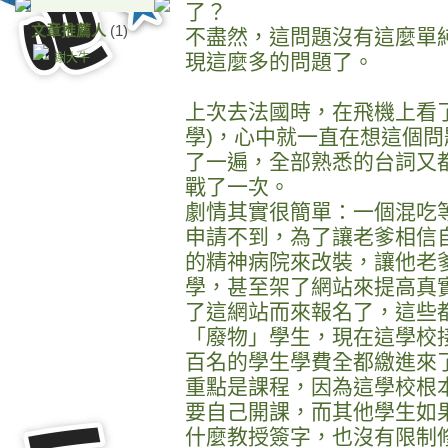
了？
文章推薦人
(1)
不盡然，這問題沒有這麼單
現這麼多的問題了。
謝大牛
上次去法國時，在飛機上看了一
學)，心中就一直在想這個問
了一遍，全部熟悉的台詞又
戰了一次。
劇情其實很簡單：一個混吃
申請不到，為了讓老爹相信
的精神病院來改裝，讓他老
學，甚至架了網站來提高真
了這網站而來報名了，這些
「廢物」學生，現在這學校
百名的學生學費全都繳進來
重點是課程，因為這學校根
要自己開課，而其他學生如
什麼教授簽字，也沒有限制