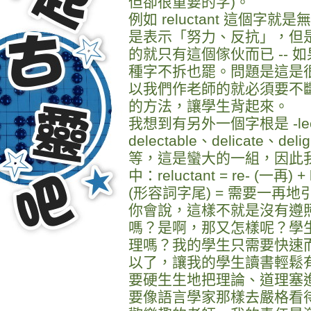
但卻很重要的字)。
例如 reluctant 這個字就
是表示「努力、反抗」，但
的就只有這個傢伙而已 --
種字不拆也罷。問題是這是
以我們作老師的就必須要不
的方法，讓學生背起來。
我想到有另外一個字根是 -lect 
delectable、delicate、delig
等，這是蠻大的一組，因此我把 
中：reluctant = re- (一再) +
(形容詞字尾) = 需要一再地引誘
你會說，這樣不就是沒有遵
嗎？是啊，那又怎樣呢？學
理嗎？我的學生只需要快速
以了，讓我的學生讀書輕鬆
要硬生生地把理論、道理塞
要像語言學家那樣去嚴格看