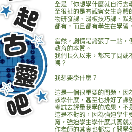
全是「你想學什麼就自行去學
至很扯的是有觀察女生身體
物研發課、滑板技巧課、默想
都有，而且都有學生在學習
當然，劇情是誇張了一點，
教育的本質。
我們長久以來，都忘了問或
嗎？
我想要學什麼？
這是一個很重要的問題，因
該學什麼，甚至也排好了課
考試去評量我學的成果，不
這是不對的，因為強迫學生
育，強迫學生學什麼其實就
作老師的其實也都忘了問學