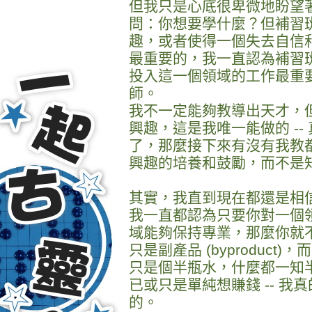
但我只是心底很卑微地盼望
問：你想要學什麼？但補習
趣，或者使得一個失去自信
最重要的，我一直認為補習班
投入這一個領域的工作最重
師。
我不一定能夠教導出天才，
興趣，這是我唯一能做的 -
了，那麼接下來有沒有我教
興趣的培養和鼓勵，而不是
其實，我直到現在都還是相
我一直都認為只要你對一個
域能夠保持專業，那麼你就
只是副產品 (byproduct)
只是個半瓶水，什麼都一知
已或只是單純想賺錢 -- 
的。