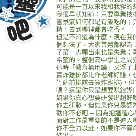
可能是一直以來我和我爹的
我很早就知道：只要專業技術
管景氣如何都是有飯吃的；
精，去到哪裡都會吃香。
但是不知道為什麼，現在我
個想法了，大家普遍都認為
了第一志願出來也是失業；
希望的。整個高中學生之間
這時「教育無用論」又浮了上
賣炸雞排都比作老師好賺，也
竹站前排隊去買炸雞排)，
嗎？還是你只是想要賺錢餬
如果你真心想要研發出超好
你去研發。但如果你只是認
勸你不必吧 -- 因為抱這
面對工作最重要的不是進入
你不全力以赴，如果你不賣
結果。