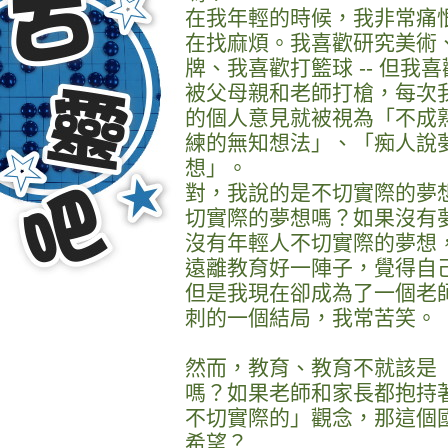
在我年輕的時候，我非常痛
在找麻煩。我喜歡研究美術
牌、我喜歡打籃球 -- 但
被父母親和老師打槍，每次
的個人意見就被視為「不成
練的無知想法」、「痴人說
想」。
對，我說的是不切實際的夢
切實際的夢想嗎？如果沒有
沒有年輕人不切實際的夢想
遠離教育好一陣子，覺得自
但是我現在卻成為了一個老
刺的一個結局，我常苦笑。
然而，教育、教育不就該是
嗎？如果老師和家長都抱持
不切實際的」觀念，那這個
希望？