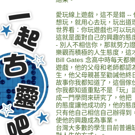
愛玩線上遊戲，這不是錯 -
想玩，就用心去玩，玩出道
世界看：你玩遊戲也可以玩
這就是面對自己的興趣的態度
- 別人不相信你，那就努力證
樂觀而積極的人生態度，這
Bill Gates 念高中時
遊戲，他的父母和老師都認
生，他父母親甚至勸誡他終日
故事你我都知道了，這個傢
你我都知道重點不是「玩」
成一門學問來研究了，他把「
的態度讓他成功的，他的態
只有他自己相信自己辦得到
使他的興趣成為事業。
台灣大多數的學生目前普遍缺