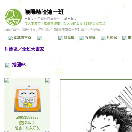
嘰嘰喳喳這一班
市長：
～奇異的奇異果～
副市長：
加入本城市
｜
推薦本城市
｜
加入我的最愛
｜
訂閱最新文章
udn
／
城市
／
學校社團
／
高中職
／
【嘰嘰喳喳這一班】城市
／討論區／
本城市首頁
討論區
精華區
投票區
影像館
推
討論區
／
全班大畫家
插圖56
a0953563822
等級：
留言
｜
加入好友