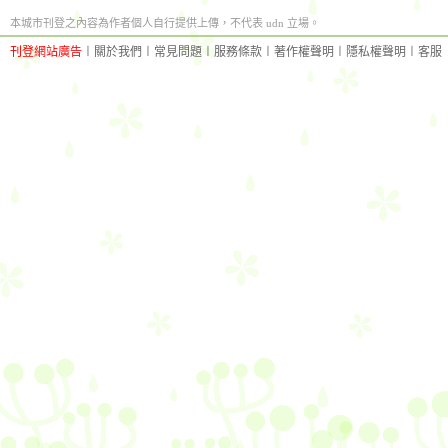
本城市刊登之內容為作者個人自行提供上傳，不代表 udn 立場。
刊登網站廣告
︱
關於我們
︱
常見問題
︱
服務條款
︱
著作權聲明
︱
隱私權聲明
︱
客服