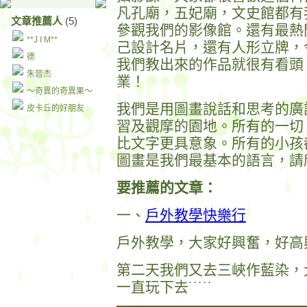
凡孔廟，五妃廟，文史館都有
文章推薦人
(5)
參觀我們的影像館。還有最熱
**J I M**
己設計名片，還有人形立牌，
德
我們教出來的作品就很有看頭
朱晉杰
業！
～奇異的奇異果～
我們是用圖畫說話和思考的廣
皮卡丘的好朋友
習及觀摩的園地。所有的一切
比文字更具意象。所有的小孩
圖畫是我們最基本的語言，請
要推薦的文章：
一、
戶外教學快樂行
戶外教學，大家好興奮，好高
第二天我們又去三峽作藍染，
一直玩下去˙˙˙˙˙