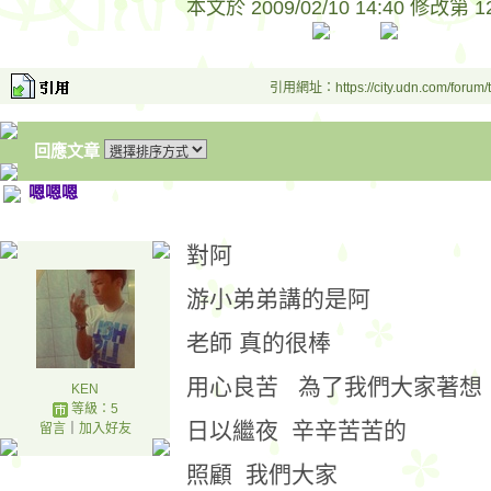
本文於
2009/02/10 14:40 修改第 1
引用網址：https://city.udn.com/forum
回應文章
嗯嗯嗯
對阿
游小弟弟講的是阿
老師 真的很棒
用心良苦 為了我們大家著想
KEN
等級：5
日以繼夜 辛辛苦苦的
留言
｜
加入好友
照顧 我們大家