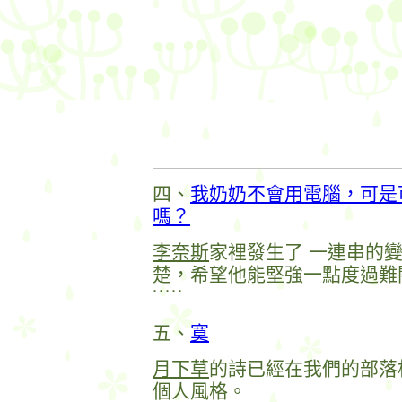
四、
我奶奶不會用電腦，可是
嗎？
李奈斯
家裡發生了 一連串的
楚，希望他能堅強一點度過難
˙˙˙˙˙
五、
寞
月下草
的詩已經在我們的部落
個人風格。