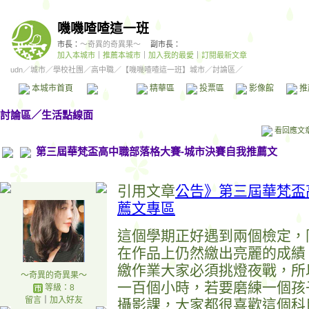
嘰嘰喳喳這一班
市長：
～奇異的奇異果～
副市長：
加入本城市
｜
推薦本城市
｜
加入我的最愛
｜
訂閱最新文章
udn
／
城市
／
學校社團
／
高中職
／
【嘰嘰喳喳這一班】城市
／討論區／
本城市首頁
討論區
精華區
投票區
影像館
推
討論區
／
生活點線面
看回應文
第三屆華梵盃高中職部落格大賽-城市決賽自我推薦文
引用文章
公告》第三屆華梵盃
薦文專區
這個學期正好遇到兩個檢定，
在作品上仍然繳出亮麗的成績
繳作業大家必須挑燈夜戰，所
～奇異的奇異果～
一百個小時，若要磨練一個孩
等級：8
留言
｜
加入好友
攝影課，大家都很喜歡這個科