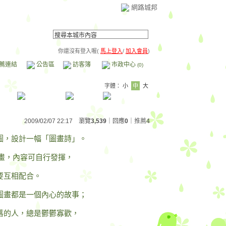
網路城邦
你還沒有登入喔(
馬上登入
/
加入會員
)
薦連結
公告區
訪客簿
市政中心
(0)
字體：
小
中
大
2009/02/07 22:17 瀏覽
3,539
｜回應
0
｜
推薦
4
圖，設計一幅「圖畫詩」。
畫，內容可自行發揮，
要互相配合。
圖畫都是一個內心的故事；
落的人，總是鬱鬱寡歡，