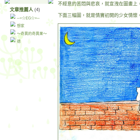
不經意的苦悶與悲哀，就宣洩在圖畫上，
文章推薦人
(4)
下面三幅圖，就是情竇初開的少女情懷
─=☆EG☆=─
想家
～奇異的奇異果～
德