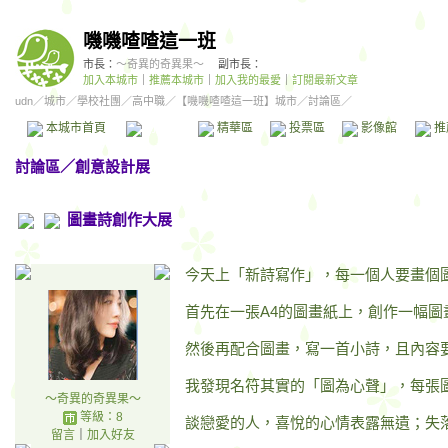
嘰嘰喳喳這一班
市長：
～奇異的奇異果～
副市長：
加入本城市
｜
推薦本城市
｜
加入我的最愛
｜
訂閱最新文章
udn
／
城市
／
學校社團
／
高中職
／
【嘰嘰喳喳這一班】城市
／討論區／
本城市首頁
討論區
精華區
投票區
影像館
推
討論區
／
創意設計展
圖畫詩創作大展
今天上「新詩寫作」，每一個人要畫個
首先在一張A4的圖畫紙上，創作一幅圖
然後再配合圖畫，寫一首小詩，且內容
我發現名符其實的「圖為心聲」，每張
～奇異的奇異果～
等級：8
談戀愛的人，喜悅的心情表露無遺；失
留言
｜
加入好友