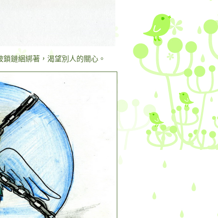
被鎖鏈綑綁著，渴望別人的關心。