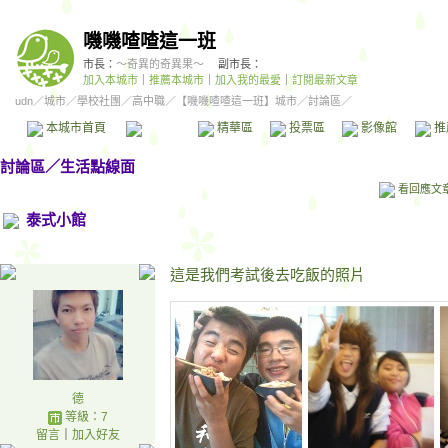
嘰嘰喳喳這一班
市長：
～奇異的奇異果～
副市長：
加入本城市
｜
推薦本城市
｜
加入我的最愛
｜
訂閱最新文章
udn
／
城市
／
學校社團
／
高中職
／
【嘰嘰喳喳這一班】城市
／討論區／
本城市首頁
討論區
精華區
投票區
影像館
推
討論區
／
生活點線面
看回應文
泰式小館
這是我們考試後去吃飯的照片
德
等級：7
留言
｜
加入好友