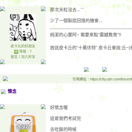
那次米粒沒去...ˊˇˋ
少了一個製造回憶的機會...
純潔的心靈阿~ 需要來點"震撼教育"!!
皮卡丘的好朋友
放送皮卡丘的"十萬伏特" 皮卡丘會說:丘~(
等級：7
留言
｜
加入好友
引用網址：https://city.udn.com/forum
懷念
好懷念喔
這是我們考試完
去吃飯的時候