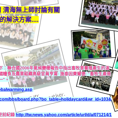
邀請 清海無上師討論有關
解決方案....
：聯合國2006年氣候變暖報告中指出畜牧業養殖產生的溫
糧食及農業組織高級官員亨甯· 施泰因費爾德: "畜牧生產是
一"。
obalwarming.asp
v.com/bbs/board.php?bo_table=holidaycard&wr_id=103&
下空前紀錄
http://tw.news.yahoo.com/article/url/d/a/071214/1