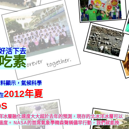
好活下去
吃素
資料顯示，氣候科學
2012年夏
在
OS
冰洋冰層融化速度大大超於去年的預測，現存的北冰洋冰層可以
溫度。 NASA的首席氣象學韓森聲稱儘早行動，我們就能挽