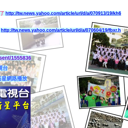
以了
http://tw.news.yahoo.com/article/url/d/a/070913/19/kh6
劇
http://tw.news.yahoo.com/article/url/d/a/070604/19/fbxr.h
sent/1555836
視台
衛星網路播放