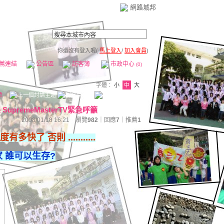
網路城邦
你還沒有登入喔(
馬上登入
/
加入會員
)
薦連結
公告區
訪客簿
市政中心
(0)
字體：
小
中
大
章
premeMasterTV緊急呼籲
2008/01/18 16:21 瀏覽
982
｜回應
7
｜
推薦
1
 否則 ...........
 誰可以生存?