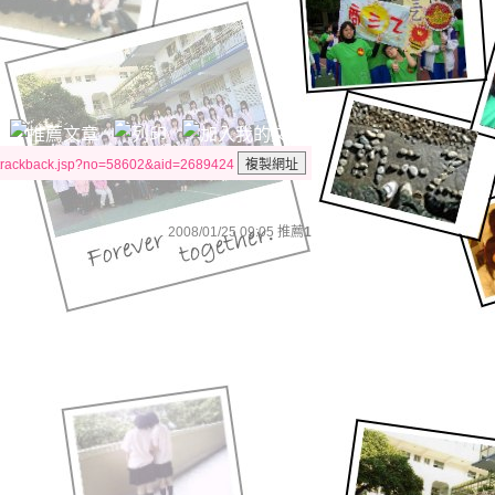
/trackback.jsp?no=58602&aid=2689424
2008/01/25 09:05
推薦
1