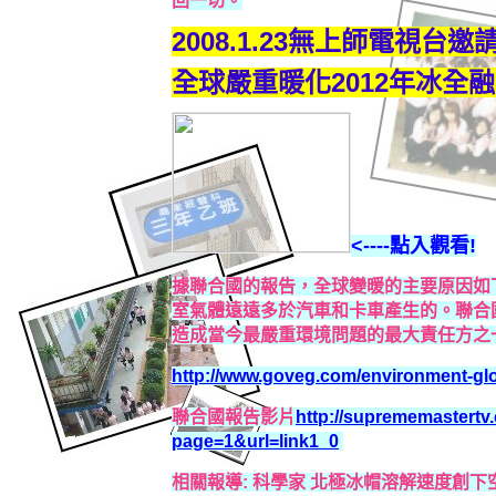
回一切。
2008.1.23無上師電視台
全球嚴重暖化2012年冰全融的
<----點入觀看!
據聯合國的報告，全球變暖的主要原因如下
室氣體遠遠多於汽車和卡車產生的。聯合國
造成當今最嚴重環境問題的最大責任方之
http://www.goveg.com/environment-gl
聯合國報告影片
http://suprememastert
page=1&url=link1_0
相關報導: 科學家 北極冰帽溶解速度創