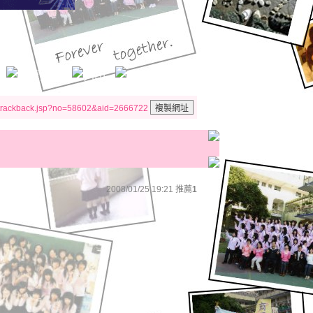
/trackback.jsp?no=58602&aid=2666722
2008/01/25 19:21
推薦
1