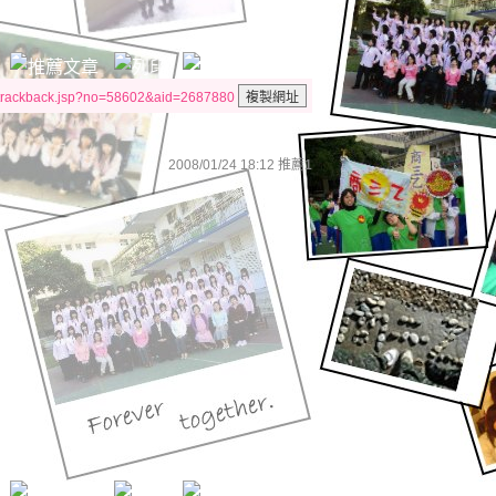
/trackback.jsp?no=58602&aid=2687880
2008/01/24 18:12
推薦
1