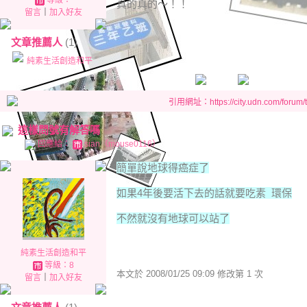
等級：
真的真的～！！
留言
｜
加入好友
文章推薦人
(1)
純素生活創造和平
引用網址：https://city.udn.com/forum
這樣問號有解答嗎
回應給：
sian（mouse0116）
簡單說地球得癌症了
如果4年後要活下去的話就要吃素 環保
不然就沒有地球可以站了
純素生活創造和平
等級：8
本文於
2008/01/25 09:09 修改第 1 次
留言
｜
加入好友