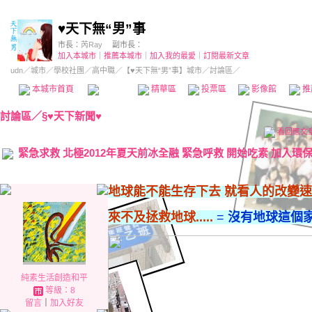
♥天下無“男”事
市長：
芮Ray
副市長：
加入本城市
｜
推薦本城市
｜
加入我的最愛
｜
訂閱最新文章
udn
／
城市
／
學校社團
／
高中職
／
【♥天下無“男”事】城市
／討論區／
本城市首頁
討論區
精華區
投票區
影像館
推
討論區
／
§♥天下新聞♥
看回應文
緊急求救 北極2012年夏天前冰全融 緊急呼救 開始吃素 加入環保 Su
地球能不能生存下去 就看人的改變速度有多快了
來不及拯救地球.....
=
沒有地球這個家
純素生活創造和平
等級：8
留言
｜
加入好友