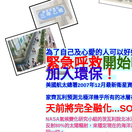
為了自己及心愛的人可以好
緊急呼救
開始
加入環保
！
美國航太總署2007年12月最新衛星
家齊瓦利預測北極洋幾乎所有的冰層
天
前將完全融化...S
NASA氣候變化研究小組的茨瓦利說北
反射80%的太陽輻射，來穩定現在的海洋