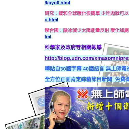
9/pyo0.html
研究：緩和全球暖化很簡單 少吃肉就可
o.html
聯合國：融冰減少太陽能量反射 暖化加
tml
科學家及政府等相關報導
http://blog.udn.com/xmasomnipre
轉貼自
30國字幕 40國語言 無上師電
全方位正面肯定綜藝節目新聞 免費