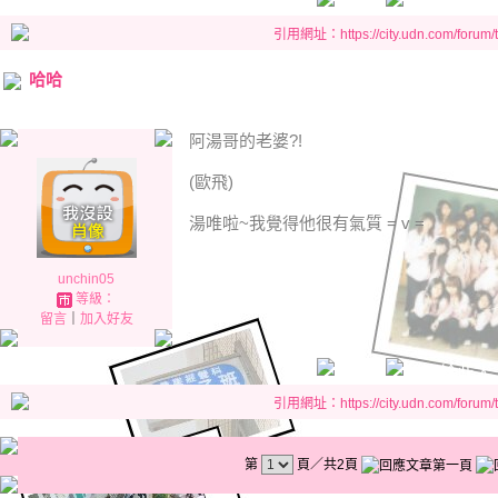
引用網址：https://city.udn.com/forum
哈哈
阿湯哥的老婆?!
(歐飛)
湯唯啦~我覺得他很有氣質 = v =
unchin05
等級：
留言
｜
加入好友
引用網址：https://city.udn.com/forum
第
頁／共2頁