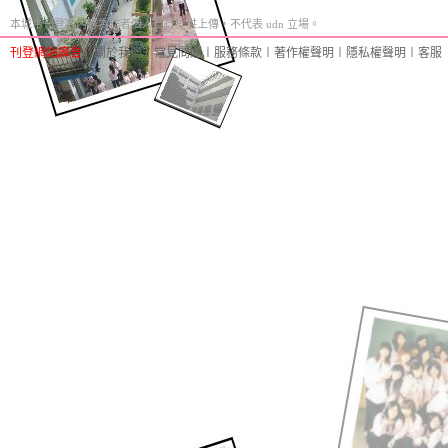
本城市刊登之內容為作者個人自行提供上傳，不代表 udn 立場。
刊登網站廣告
︱
關於我們
︱
常見問題
︱
服務條款
︱
著作權聲明
︱
隱私權聲明
︱
客服