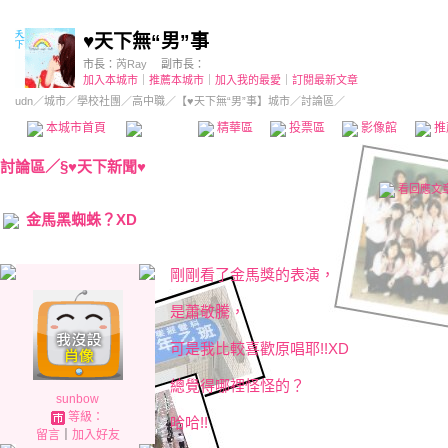
♥天下無“男”事
市長：
芮Ray
副市長：
加入本城市
｜
推薦本城市
｜
加入我的最愛
｜
訂閱最新文章
udn
／
城市
／
學校社團
／
高中職
／
【♥天下無“男”事】城市
／討論區／
本城市首頁
討論區
精華區
投票區
影像館
推
討論區
／
§♥天下新聞♥
看回應文
金馬黑蜘蛛？XD
剛剛看了金馬獎的表演，
是蕭敬騰，
可是我比較喜歡原唱耶!!XD
總覺得哪裡怪怪的？
sunbow
等級：
哈哈!!
留言
｜
加入好友