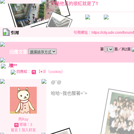
不過他真的很紅就是了!!
引用網址：https://city.udn.com/forum
第
頁／共2頁
回應文章
.噢**
回應給：
【♥涼（cookiej）
@ˇ@
哈哈~我也醒著=ˇ=
芮Ray
等級：3
留言
｜
加入好友