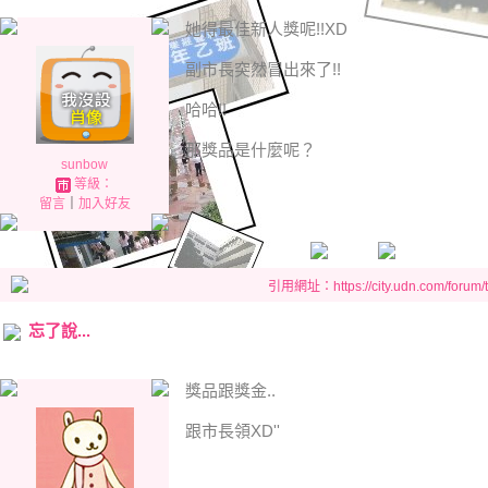
她得最佳新人獎呢!!XD
副市長突然冒出來了!!
哈哈!!
那獎品是什麼呢？
sunbow
等級：
留言
｜
加入好友
引用網址：https://city.udn.com/forum
忘了說...
獎品跟獎金..
跟市長領XD''