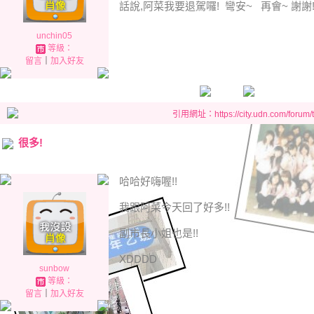
話說,阿菜我要退駕囉! 彎安~ 再會~ 謝謝!
unchin05
等級：
留言
｜
加入好友
引用網址：https://city.udn.com/forum
很多!
哈哈好嗨喔!!
我跟阿菜今天回了好多!!
副市長小姐也是!!
XDDDD
sunbow
等級：
留言
｜
加入好友