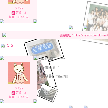
芮Ray
等級：3
留言
｜
加入好友
引用網址：https://city.udn.com/forum
ㄎㄎ''
最愛你們了~~~
好市民唷=ˇ=
頒發最佳市民獎!!
芮Ray
等級：3
留言
｜
加入好友