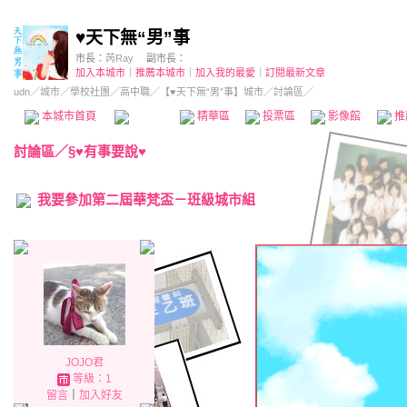
♥天下無“男”事
市長：
芮Ray
副市長：
加入本城市
｜
推薦本城市
｜
加入我的最愛
｜
訂閱最新文章
udn
／
城市
／
學校社團
／
高中職
／
【♥天下無“男”事】城市
／討論區／
本城市首頁
討論區
精華區
投票區
影像館
推
討論區
／
§♥有事要說♥
我要參加第二屆華梵盃－班級城市組
JOJO君
等級：1
留言
｜
加入好友