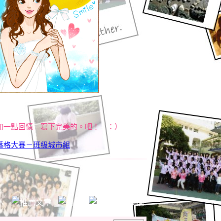
加一點回憶 寫下完美的。吧！ ：）
落格大賽－班級城市組