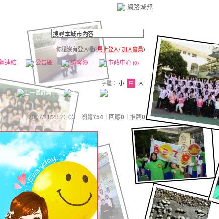
網路城邦
你還沒有登入喔(
馬上登入
/
加入會員
)
薦連結
公告區
訪客簿
市政中心
(0)
字體：
小
中
大
2007/11/23 23:03 瀏覽
754
｜回應
0
｜
推薦
0