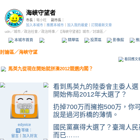
海峽守望者
市長：
電小旺
副市長：
加入本城市
｜
推薦本城市
｜
加入我的最愛
｜
訂閱最新文章
udn
／
城市
／
政治社會
／
政治時事
／
【海峽守望者】城市
／討論區／
本城市首頁
討論區
精華區
投票區
影像館
推
討論區
／
海峽守望
看回應文
馬英九從現在開始就拼湊2012競選内閣？
看到馬英九的陸委會主委人選
開始佈局2012年大選了？
扔掉700万而擁抱500万，
說是過河拆橋的薄情。
edyvice
國民黨贏得大選了？臺灣人民
等級：
而已……
留言
｜
加入好友