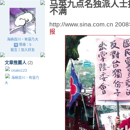
马英九点名独派人士
不满
http://www.sina.com.cn 2
报
海納百川，有容乃大
等級：5
留言
｜
加入好友
文章推薦人
(2)
cnako123
海納百川，有容乃
大