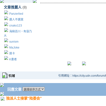
文章推薦人
(8)
Panzerlied
選人不選黨
cnako123
海納百川，有容乃
大
sunism
MaJoke
達卡
K書者
引用網址：https://city.udn.com/forum
回應文章
独派人士接掌“陆委会”