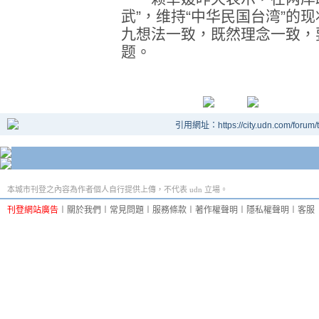
武”，维持“中华民国台湾”的
九想法一致，既然理念一致，
题。
引用網址：https://city.udn.com/forum
本城市刊登之內容為作者個人自行提供上傳，不代表 udn 立場。
刊登網站廣告
︱
關於我們
︱
常見問題
︱
服務條款
︱
著作權聲明
︱
隱私權聲明
︱
客服