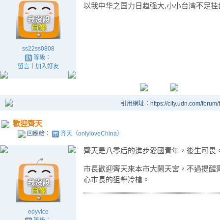
以我中华之国力日趋强大,小小台湾不足挂
ss22ss0808
等級：
留言
｜
加入好友
引用網址：https://city.udn.com/forum
歡迎齊天
回應給：
齐天（onlyloveChina）
齊天是八零后的進步愛國青年，後生可畏
市長歡迎齊天來本市大鬧天宮，不過提醒
心市長的狙擊冷槍。
edyvice