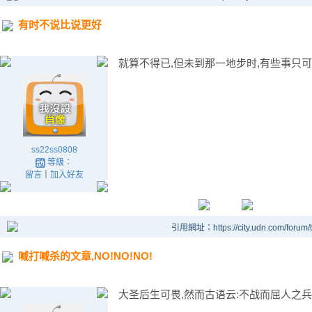
有时不说比说更好
就算不得已,但未到那一地步时,有些事只可做
ss22ss0808
等級：
留言
｜
加入好友
引用網址：https://city.udn.com/forum
喊打喊杀的文章,NO!NO!NO!
大圣后生可畏,然而古语云:不战而屈人之兵