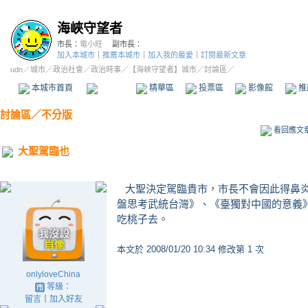
海峽守望者
市長：
電小旺
副市長：
加入本城市
｜
推薦本城市
｜
加入我的最愛
｜
訂閱最新文章
udn
／
城市
／
政治社會
／
政治時事
／
【海峽守望者】城市
／討論區／
本城市首頁
討論區
精華區
投票區
影像館
推
討論區
／
不分版
看回應文
大聖駕臨也
大聖決定駕臨貴市，市長不會因此得鼻炎
盤思考武統台灣》、《臺獨對中國的意義
吃桃子去。
本文於
2008/01/20 10:34 修改第 1 次
onlyloveChina
等級：
留言
｜
加入好友