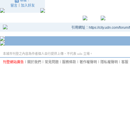
等級：
留言
｜
加入好友
引用網址：https://city.udn.com/forum
本城市刊登之內容為作者個人自行提供上傳，不代表 udn 立場。
刊登網站廣告
︱
關於我們
︱
常見問題
︱
服務條款
︱
著作權聲明
︱
隱私權聲明
︱
客服