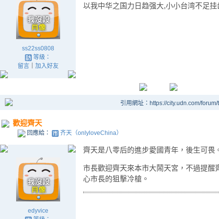
以我中华之国力日趋强大,小小台湾不足挂
ss22ss0808
等級：
留言
｜
加入好友
引用網址：https://city.udn.com/forum
歡迎齊天
回應給：
齐天（onlyloveChina）
齊天是八零后的進步愛國青年，後生可畏
市長歡迎齊天來本市大鬧天宮，不過提醒
心市長的狙擊冷槍。
edyvice