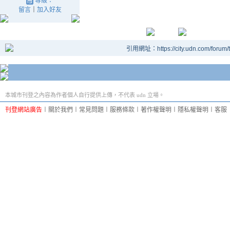
等級：
留言
｜
加入好友
引用網址：https://city.udn.com/forum
本城市刊登之內容為作者個人自行提供上傳，不代表 udn 立場。
刊登網站廣告
︱
關於我們
︱
常見問題
︱
服務條款
︱
著作權聲明
︱
隱私權聲明
︱
客服