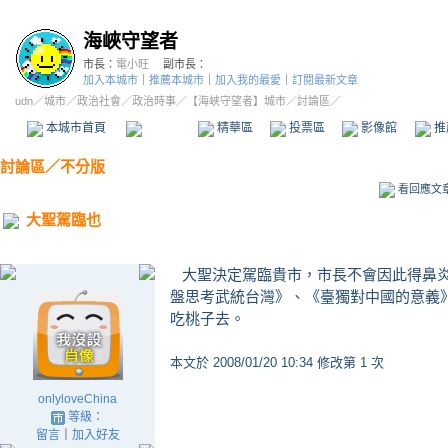
海峽守望者
市長：
電小旺
副市長：
加入本城市
｜
推薦本城市
｜
加入我的最愛
｜
訂閱最新文章
udn
／
城市
／
政治社會
／
政治時事
／
【海峽守望者】城市
／討論區／
本城市首頁
討論區
精華區
投票區
影像館
推
討論區
／
不分版
看回應文
大聖駕臨也
大聖決定駕臨貴市，市長不會因此得鼻炎
盤思考武統台灣》、《臺獨對中國的意義
吃桃子去。
本文於
2008/01/20 10:34 修改第 1 次
onlyloveChina
等級：
留言
｜
加入好友