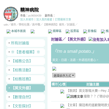
精神病院
市長：
pc9656439
副市長：
加入本城市
｜
加入我的最愛
｜
訂閱最新文章
udn
／
城市
／
學校社團
／
高中職
／
【精神病院】城市
／討論區／
本城市首頁
討論區
精華區
投票區
影像館
推
討論區
／
【英文外語】
‧
所有討論版
「I'm a small potato.」
‧
※【患者檔案】※
英文、日語、法語，外語班的重心。
‧
【城務公告】
‧
【校務活動】
‧
【校務班務】
標示
心情
討論主題
‧
【英文外語】
【歌詞】英文歌唱大賽—Hey J
撞歌？？
("微@@
‧
【數理自然】
【文章】陳冠希的道歉聲明原
‧
【文哲探討】