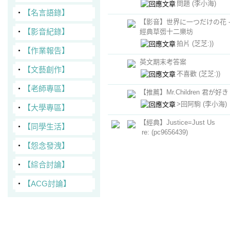
問題
(李小海)
‧
【名言語錄】
【影音】世界に一つだけの花 -
‧
【影音紀錄】
經典草彅十二樂坊
拍片
(芝芝:))
‧
【作業報告】
英文期末考答案
‧
【文藝創作】
不喜歡
(芝芝:))
‧
【老師專區】
【推薦】Mr.Children 君が好き
>回阿駒
(李小海)
‧
【大學專區】
【經典】Justice=Just Us
‧
【同學生活】
re:
(pc9656439)
‧
【怨念發洩】
鐘樓怪人Notre Dame de Paris
‧
【綜合討論】
音樂
(豬豬吟)
‧
【ACG討論】
《有趣》和大陸朋友之聊天→
新增對岸神奇的慣用語
花生
(豬豬吟)
【電影】巴黎拜金女Hors de pr