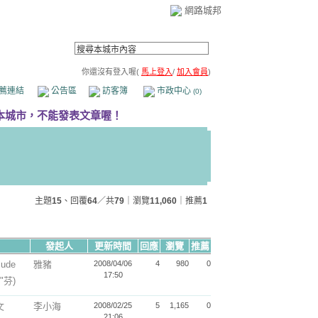
網路城邦
你還沒有登入喔(
馬上登入
/
加入會員
)
薦連結
公告區
訪客簿
市政中心
(0)
主題
15
、回覆
64
／共
79
｜瀏覽
11,060
｜推薦
1
發起人
更新時間
回應
瀏覽
推薦
ude
雅豬
2008/04/06
4
980
0
17:50
"芬)
文
李小海
2008/02/25
5
1,165
0
21:06