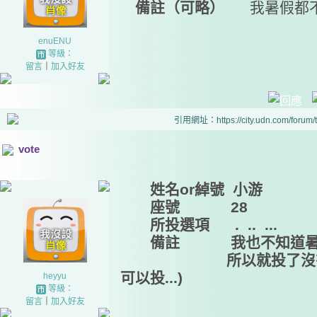
備註（可略）
我暑假都不
enuENU
等級：
留言
｜
加入好友
引用網址：https://city.udn.com/forum
vote
姓名or綽號 小游
座號 28
所投選項 . .. ...
備註 我也不知道暑
所以就投了沒有人投的
可以投...)
heyyu
等級：
留言
｜
加入好友