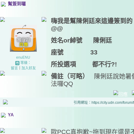
幫簽到囉
嗨我是幫陳俐廷來這邊簽到的
@@
姓名or綽號 陳俐廷
座號 33
enuENU
等級：
所投選項 都不行?!
留言
｜
加入好友
備註（可略）
陳俐廷說她暑
法囉QQ
引用網址：https://city.udn.com/forum
YA
歐PCC真抱歉~拖到現在還