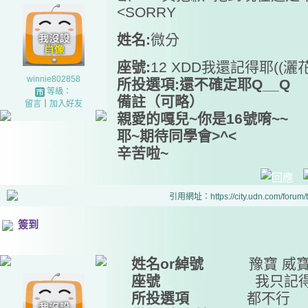
<SORRY
姓名:
微分
座號:
12 XDD我還記得耶((灑
winnie802858
所投選項:
還不確定耶Q__Q
等級：
備註（可略）
留言
｜
加入好友
親愛的嘎兒~你是16號唷~~
耶~期待同學會>^<
辛苦啦~
引用網址：https://city.udn.com/forum
簽到
姓名or綽號
豫寶 威
座號
我只記得學號是
所投選項
都不行