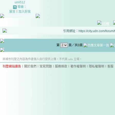
umi512
等級：
留言
｜
加入好友
引用網址：https://city.udn.com/forum
第
頁／共3頁
本城市刊登之內容為作者個人自行提供上傳，不代表 udn 立場。
刊登網站廣告
︱
關於我們
︱
常見問題
︱
服務條款
︱
著作權聲明
︱
隱私權聲明
︱
客服