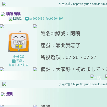
引用網址：https://city.udn.com/forum
嘎嘎嘎嘎
回應給：
pc9656439（pc9656439）
姓名or綽號：阿嘎
座號：靠北我忘了
所投選項：07.26、07.27
aiko8025
等級：
留言
｜
加入好友
備註：大家好，初めまして、
引用網址：https://city.udn.com/forum
簽到