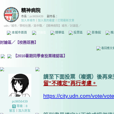
精神病院
市長：
pc9656439
副市長：
加入本城市
｜
加入我的最愛
｜
訂閱最新文章
udn
／
城市
／
學校社團
／
高中職
／
【精神病院】城市
／討論區／
本城市首頁
討論區
精華區
投票區
影像館
推
討論區
／
【校務班務】
看回應文
【2010暑期同學會投票確認區】
請至下面投票（複選）後再來
留”不確定”再行考慮。
https://city.udn.com/vote/vo
pc9656439
等級：8
留言
｜
加入好友