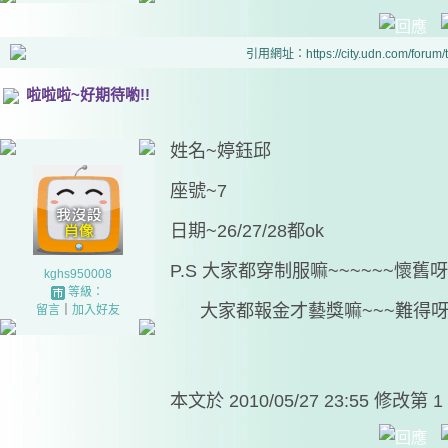
引用網址：https://city.udn.com/forum
啦啦啦~好期待喲!!
姓名~婷鈺邱
座號~7
日期~26/27/28都ok
P.S 大家都穿制服嘛~~~~~~懷舊呀!!!
kghs950008
等級：
大家都報金才藝獎嘛~~~難得呀!!!!
留言
｜
加入好友
本文於
2010/05/27 23:55 修改第 1