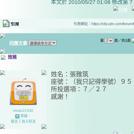
本文於
2010/05/27 01:08 修改第 7
引用網址：https://city.udn.com/forum
第
頁／共3頁
回應文章
雅豬
姓名：張雅筑
座號：（我只記得學號）９５
所投選項：７／２７
感謝！
vivian21430
等級：
留言
｜
加入好友