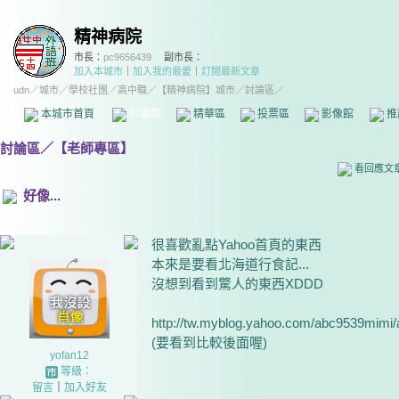
精神病院
市長：
pc9656439
副市長：
加入本城市
｜
加入我的最愛
｜
訂閱最新文章
udn
／
城市
／
學校社團
／
高中職
／
【精神病院】城市
／討論區／
本城市首頁
討論區
精華區
投票區
影像館
推
討論區
／
【老師專區】
看回應文
好像...
很喜歡亂點Yahoo首頁的東西
本來是要看北海道行食記...
沒想到看到驚人的東西XDDD
http://tw.myblog.yahoo.com/abc9539mimi
(要看到比較後面喔)
yofan12
等級：
留言
｜
加入好友