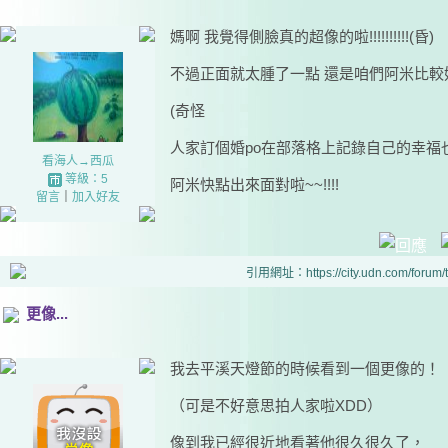
媽啊 我覺得側臉真的超像的啦!!!!!!!!!!(昏)
不過正面就太腫了一點 還是咱們阿米比較好
(奇怪
人家訂個婚po在部落格上記錄自己的幸福也
看海人→西瓜
等級：5
阿米快點出來面對啦~~!!!!
留言
｜
加入好友
引用網址：https://city.udn.com/forum
更像...
我去平溪天燈節的時候看到一個更像的！
（可是不好意思拍人家啦XDD）
像到我已經很近地看著他很久很久了，