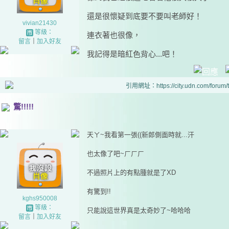
還是很懷疑到底要不要叫老師好！
vivian21430
等級：
連衣著也很像，
留言
｜
加入好友
我記得是暗紅色背心...吧！
引用網址：https://city.udn.com/forum
驚!!!!!
天ㄚ~我看第一張((新郎側面時就...汗
也太像了吧~ㄏㄏㄏ
不過照片上的有點腫就是了XD
有驚到!!
kghs950008
等級：
只能說這世界真是太奇妙了~哈哈哈
留言
｜
加入好友