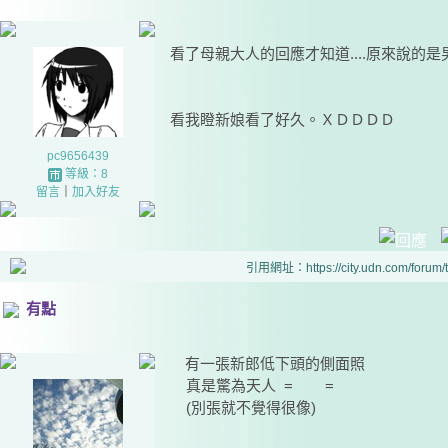
看了母親大人的回應才知道....原來說的
看我瞪新娘看了好久。ＸＤＤＤＤ
pc9656439
等級：8
留言
｜
加入好友
引用網址：https://city.udn.com/forum
有點
有一張新郎低下頭的側面照
真是驚為天人 = =
(別張就不覺得很像)