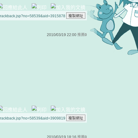
/trackback.jsp?no=58539&aid=3915878
2010/03/19 22:00
推薦
0
/trackback.jsp?no=58539&aid=3909819
2010/03/19 18:16
推薦
0