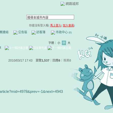
網路城邦
你還沒有登入喔(
馬上登入
/
加入會員
)
薦連結
公告區
訪客簿
市政中心
(0)
字體：
小
中
大
章
2010/03/17 17:43 瀏覽
1,537
｜回應
6
｜
推薦
0
/article?mid=4978&prev=-1&next=4943