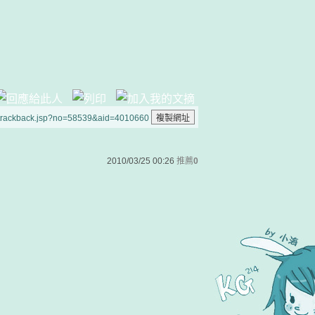
/trackback.jsp?no=58539&aid=4010660
2010/03/25 00:26
推薦
0