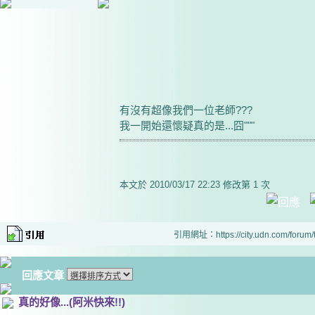
有沒有超像我們一位老師???
我一開始還懷疑真的是...囧"""
本文於
2010/03/17 22:23 修改第 1 次
引用網址：https://city.udn.com/forum
回應文章
真的好像...(阿米快來!!)