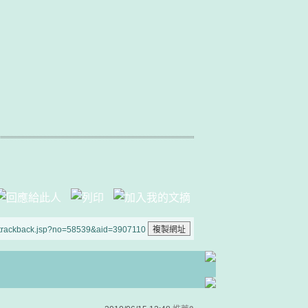
/trackback.jsp?no=58539&aid=3907110