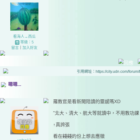
看海人→西瓜
等級：5
留言
｜
加入好友
引用網址：https://city.udn.com/forum
嗯嗯...
羅教官是看新聞陪讀的靈感嗎XD
"北大、清大、航大等就讀中，不用教功課
↑真誇張
看在
錢錢
的份上想去應徵