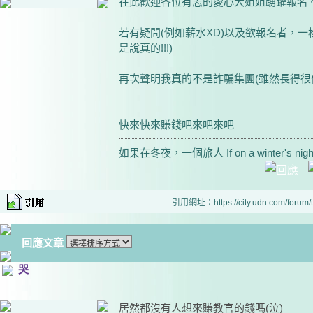
在此歡迎各位有志的愛心大姐姐踴躍報名
若有疑問(例如薪水XD)以及欲報名者，一樣~
是說真的!!!)
再次聲明我真的不是詐騙集團(雖然長得很
快來快來賺錢吧來吧來吧
如果在冬夜，一個旅人 If on a winter's night ,
引用網址：https://city.udn.com/forum
回應文章
哭
居然都沒有人想來賺教官的錢嗎(泣)