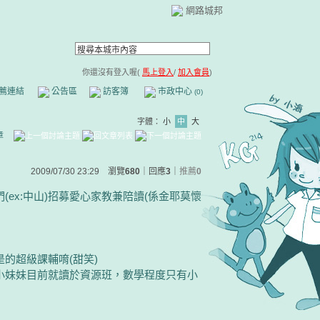
網路城邦
你還沒有登入喔(
馬上登入
/
加入會員
)
薦連結
公告區
訪客簿
市政中心
(0)
字體：
小
中
大
章
2009/07/30 23:29 瀏覽
680
｜回應
3
｜
推薦
0
ex:中山)招募愛心家教兼陪讀(係金耶莫懷
是的超級課輔唷(甜笑)
小妹妹目前就讀於資源班，數學程度只有小