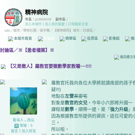
精神病院
市長：
pc9656439
副市長：
加入本城市
｜
加入我的最愛
｜
訂閱最新文章
udn
／
城市
／
學校社團
／
高中職
／
【精神病院】城市
／討論區／
本城市首頁
討論區
精華區
投票區
影像館
推
討論區
／
※【患者檔案】※
看回應文
【又是徵人】羅教官要徵數學家教囉~~!!!!
羅教官托我向各位大學將就讀南部的孩子們(
疑!!!)
地點在
左營
某豪宅
對象是
教官的女兒
，今年小六即將升國一
課程是
數學
，順帶一提，是『
強力升級
』
因為根據教官所提供的資訊，這位可愛的
看海人→西瓜
三。
等級：5
所以啦，
留言
｜
加入好友