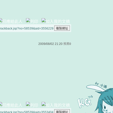
/trackback.jsp?no=58539&aid=3556229
2009/08/02 21:20
推薦
0
/trackback.jsp?no=58539&aid=3553404