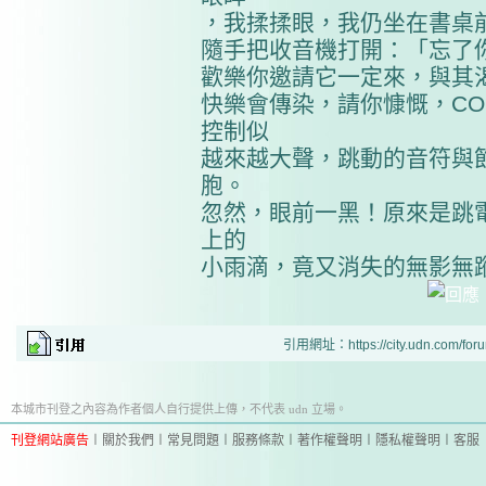
，我揉揉眼，我仍坐在書桌
隨手把收音機打開：「忘了
歡樂你邀請它一定來，與其
快樂會傳染，請你慷慨，CO
控制似
越來越大聲，跳動的音符與
胞。
忽然，眼前一黑！原來是跳
上的
小雨滴，竟又消失的無影無
引用網址：https://city.udn.com/for
本城市刊登之內容為作者個人自行提供上傳，不代表 udn 立場。
刊登網站廣告
︱
關於我們
︱
常見問題
︱
服務條款
︱
著作權聲明
︱
隱私權聲明
︱
客服