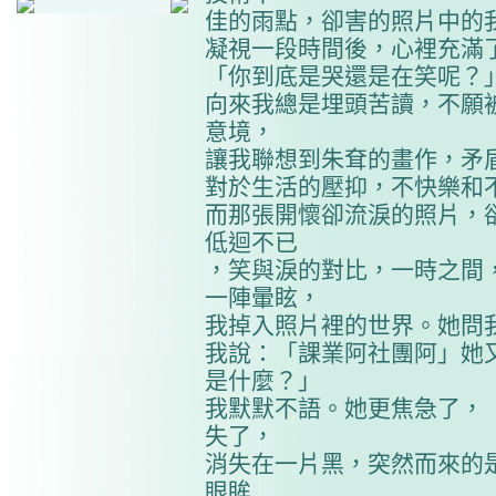
佳的雨點，卻害的照片中的
凝視一段時間後，心裡充滿
「你到底是哭還是在笑呢？
向來我總是埋頭苦讀，不願
意境，
讓我聯想到朱耷的畫作，矛
對於生活的壓抑，不快樂和
而那張開懷卻流淚的照片，
低迴不已
，笑與淚的對比，一時之間
一陣暈眩，
我掉入照片裡的世界。她問
我說：「課業阿社團阿」她
是什麼？」
我默默不語。她更焦急了，「你
失了，
消失在一片黑，突然而來的
眼眸