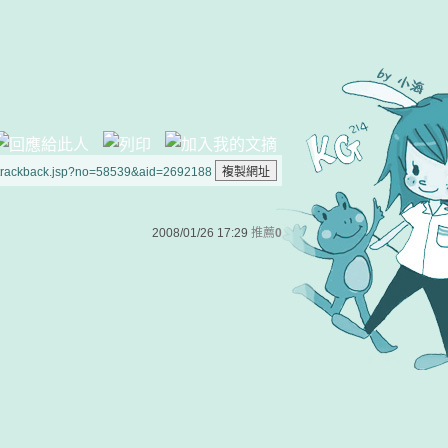
/trackback.jsp?no=58539&aid=2692188
2008/01/26 17:29
推薦
0