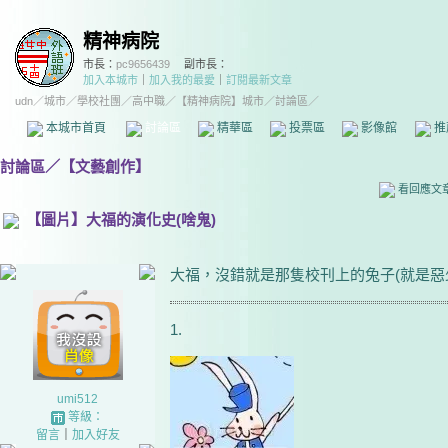
精神病院
市長：
pc9656439
副市長：
加入本城市
｜
加入我的最愛
｜
訂閱最新文章
udn
／
城市
／
學校社團
／
高中職
／
【精神病院】城市
／討論區／
本城市首頁
討論區
精華區
投票區
影像館
推
討論區
／
【文藝創作】
看回應文
【圖片】大福的演化史(啥鬼)
大福，沒錯就是那隻校刊上的兔子(就是惡少C
1.
umi512
等級：
留言
｜
加入好友