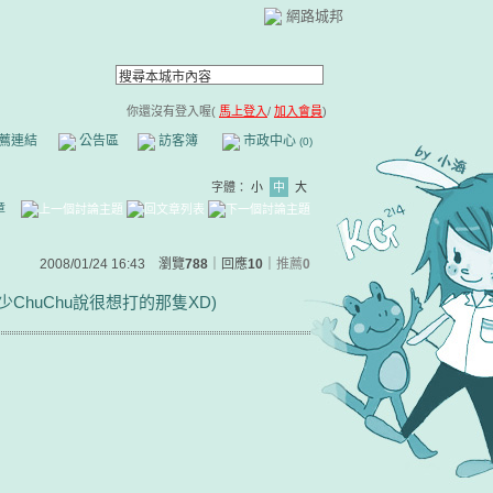
網路城邦
你還沒有登入喔(
馬上登入
/
加入會員
)
薦連結
公告區
訪客簿
市政中心
(0)
字體：
小
中
大
章
2008/01/24 16:43 瀏覽
788
｜回應
10
｜
推薦
0
huChu說很想打的那隻XD)