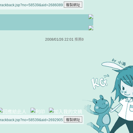
/trackback.jsp?no=58539&aid=2686089
2008/01/26 22:01
推薦
0
/trackback.jsp?no=58539&aid=2692905