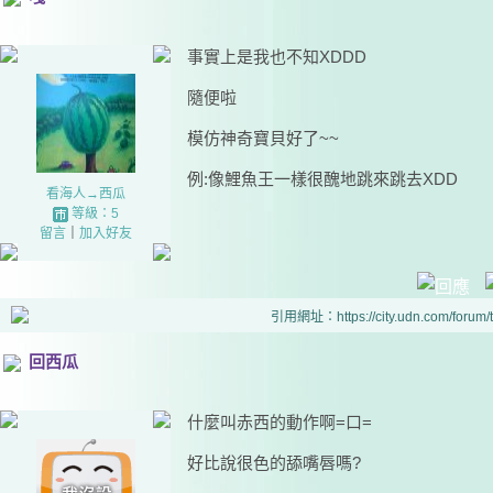
事實上是我也不知XDDD
隨便啦
模仿神奇寶貝好了~~
例:像鯉魚王一樣很醜地跳來跳去XDD
看海人→西瓜
等級：5
留言
｜
加入好友
引用網址：https://city.udn.com/forum
回西瓜
什麼叫赤西的動作啊=口=
好比說很色的舔嘴唇嗎?