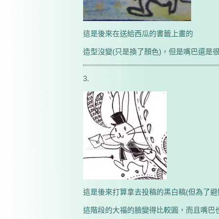
這是後來在送給西瓜的書籤上畫的
造型沒變(只是換了顏色)，但是嘴巴還是
3.
這是後來打算拿去投稿的黑白稿(但為了避
這階段的大福的臉變得比較圓，而且嘴巴