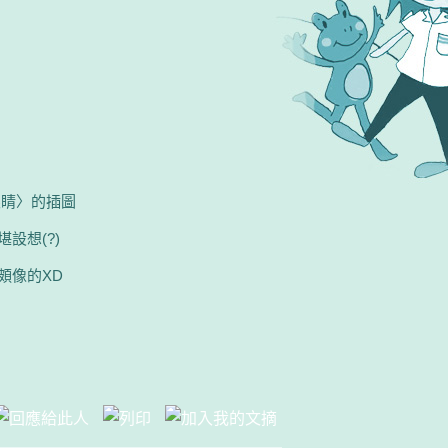
眼睛〉的插圖
設想(?)
頗像的XD