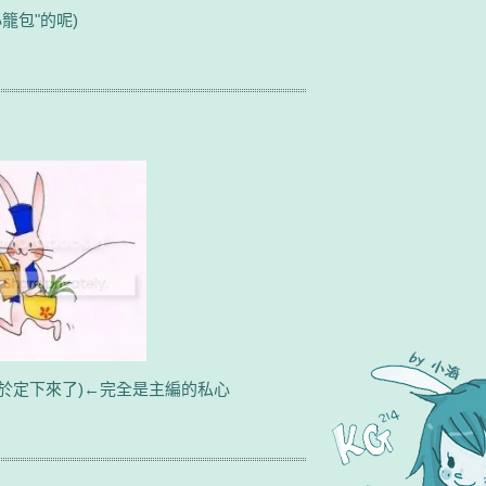
籠包"的呢)
於定下來了)←完全是主編的私心