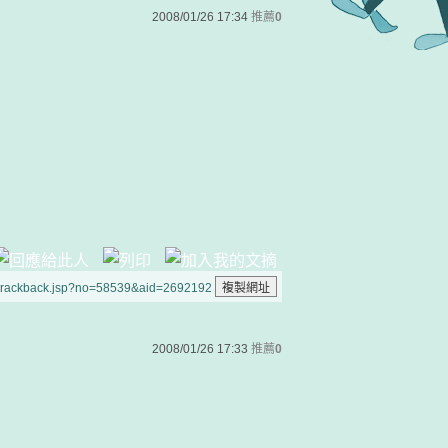
2008/01/26 17:34
推薦
0
/trackback.jsp?no=58539&aid=2692192
2008/01/26 17:33
推薦
0