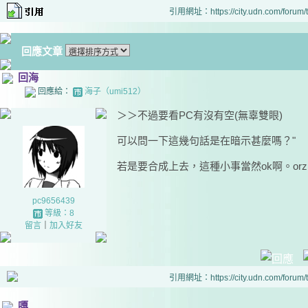
引用網址：https://city.udn.com/forum
回應文章
回海
回應給：
海子（umi512）
＞＞不過要看PC有沒有空(無辜雙眼)
可以問一下這幾句話是在暗示甚麼嗎？"
若是要合成上去，這種小事當然ok啊。orz
pc9656439
等級：8
留言
｜
加入好友
引用網址：https://city.udn.com/forum
嘎