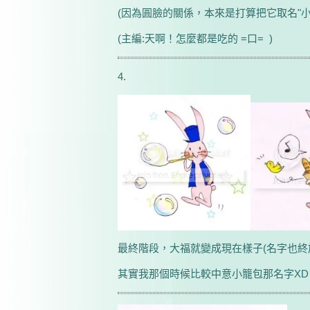
(因為圓臉的關係，本來是打算把它取名"小
(主編:天啊！怎麼都是吃的 =口= )
4.
最終階段，大福就變成現在樣子(名字也終
其實我那個時候比較中意小籠包那名字XD