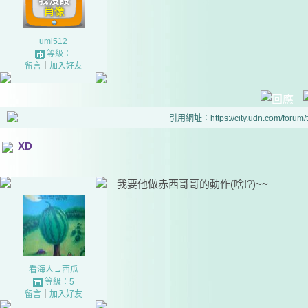
umi512
等級：
留言
｜
加入好友
引用網址：https://city.udn.com/forum
XD
我要他做赤西哥哥的動作(啥!?)~~
看海人→西瓜
等級：5
留言
｜
加入好友