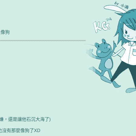
很像狗
嫌，還是讓他石沉大海了)
也沒有那麼像狗了XD