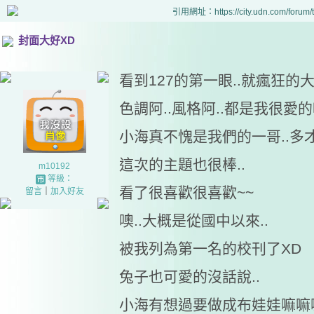
引用網址：https://city.udn.com/forum
封面大好XD
看到127的第一眼..就瘋狂的
色調阿..風格阿..都是我很愛的
小海真不愧是我們的一哥..多
這次的主題也很棒..
m10192
等級：
看了很喜歡很喜歡~~
留言
｜
加入好友
噢..大概是從國中以來..
被我列為第一名的校刊了XD
兔子也可愛的沒話說..
小海有想過要做成布娃娃嘛嘛嘛