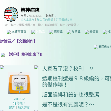
精神病院
市長：
pc9656439
副市長：
加入本城市
｜
加入我的最愛
｜
訂閱最新文章
udn
／
城市
／
學校社團
／
高中職
／
【精神病院】城市
／討論區／
本城市首頁
討論區
精華區
投票區
影像館
推
討論區
／
【文藝創作】
看回應文
【校刊】校刊出來了!!!
大家看了沒？校刊＝ｖ＝
這期校刊還是９８級編的，可
的傑作噢！
版面編排和設計也很整潔
yofan12
等級：
是不是很有質感呢？～
留言
｜
加入好友