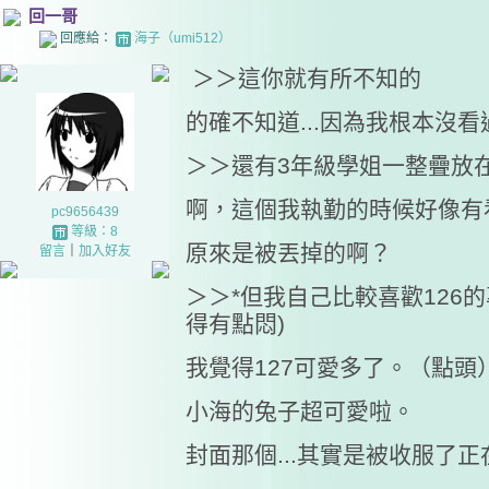
回一哥
回應給：
海子（umi512）
＞＞這你就有所不知的
的確不知道...因為我根本沒看
＞＞還有3年級學姐一整疊放
啊，這個我執勤的時候好像有
pc9656439
等級：8
原來是被丟掉的啊？
留言
｜
加入好友
＞＞*但我自己比較喜歡126的
得有點悶)
我覺得127可愛多了。（點頭
小海的兔子超可愛啦。
封面那個...其實是被收服了