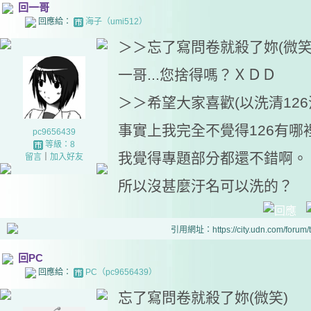
回一哥
回應給：
海子（umi512）
＞＞忘了寫問卷就殺了妳(微笑
一哥...您捨得嗎？ＸＤＤ
＞＞希望大家喜歡(以洗清126
事實上我完全不覺得126有哪
pc9656439
等級：8
我覺得專題部分都還不錯啊。
留言
｜
加入好友
所以沒甚麼汙名可以洗的？
引用網址：https://city.udn.com/forum
回PC
回應給：
PC（pc9656439）
忘了寫問卷就殺了妳(微笑)