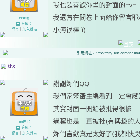
我也超喜歡你畫的封面的=v=
我還有在問卷上面給你留言耶
cipnig
等級：
小海很棒:))
留言
｜
加入好友
引用網址：https://city.udn.com/forum
thx
謝謝妳們QQ
我們家笨蛋主編看到一定會感
其實封面一開始被批得很慘
過程也是一直被批(有興趣的
umi512
等級：
妳們喜歡真是太好了(我都快哭
留言
｜
加入好友