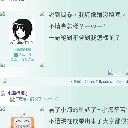
說到問卷，我好像還沒填呢。
不填會怎樣？－ｗ－"
一哥絕對不會對我怎樣吼？
pc9656439
等級：8
留言
｜
加入好友
引用網址：https://city.udn.com/forum
小海很棒:)
回應給：
海子（umi512）
看了小海的網誌了~ 小海辛苦你
不過現在成果出來了大家都很喜