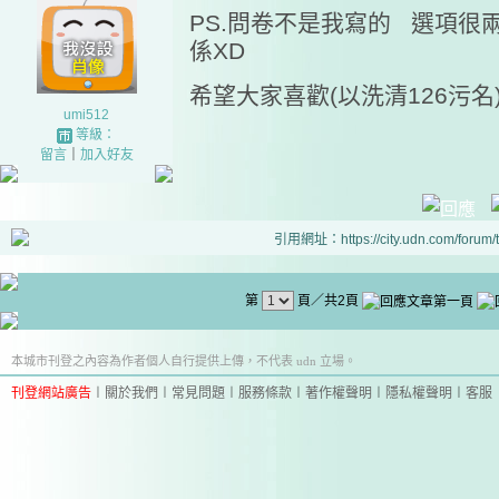
PS.問卷不是我寫的 選項很
係XD
希望大家喜歡(以洗清126污名
umi512
等級：
留言
｜
加入好友
引用網址：https://city.udn.com/forum
第
頁／共2頁
本城市刊登之內容為作者個人自行提供上傳，不代表 udn 立場。
刊登網站廣告
︱
關於我們
︱
常見問題
︱
服務條款
︱
著作權聲明
︱
隱私權聲明
︱
客服