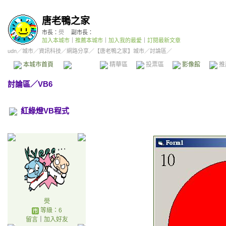
唐老鴨之家
市長：
燢
副市長：
加入本城市
｜
推薦本城市
｜
加入我的最愛
｜
訂閱最新文章
udn
／
城市
／
資訊科技
／
網路分享
／
【唐老鴨之家】城市
／討論區／
本城市首頁
討論區
精華區
投票區
影像館
推
討論區
／
VB6
紅綠燈VB程式
燢
等級：6
留言
｜
加入好友