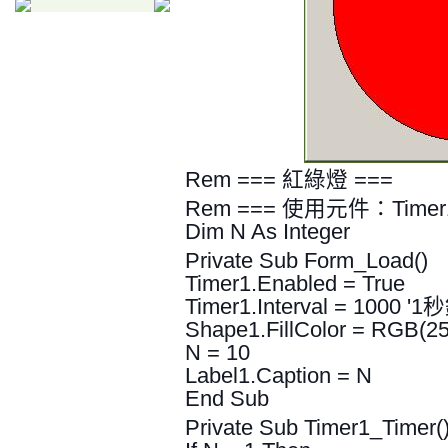
Rem === 紅綠燈 ===
Rem === 使用元件：Timer1,
Dim N As Integer
Private Sub Form_Load()
Timer1.Enabled = True
Timer1.Interval = 1000 '1
Shape1.FillColor = RGB(255
N = 10
Label1.Caption = N
End Sub
Private Sub Timer1_Timer(