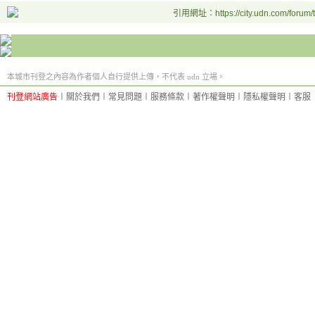
引用網址：https://city.udn.com/forum
本城市刊登之內容為作者個人自行提供上傳，不代表 udn 立場。
刊登網站廣告
︱
關於我們
︱
常見問題
︱
服務條款
︱
著作權聲明
︱
隱私權聲明
︱
客服