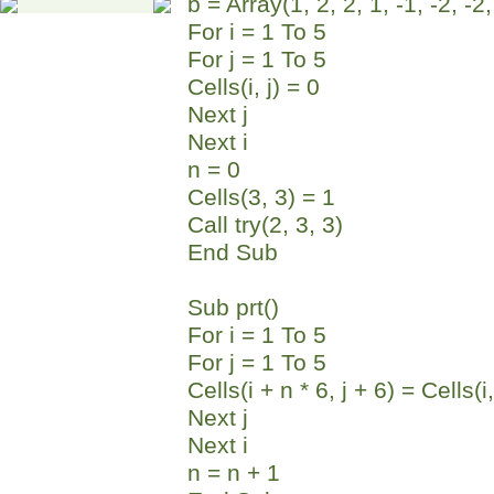
b = Array(1, 2, 2, 1, -1, -2, -2,
For i = 1 To 5
For j = 1 To 5
Cells(i, j) = 0
Next j
Next i
n = 0
Cells(3, 3) = 1
Call try(2, 3, 3)
End Sub
Sub prt()
For i = 1 To 5
For j = 1 To 5
Cells(i + n * 6, j + 6) = Cells(i,
Next j
Next i
n = n + 1