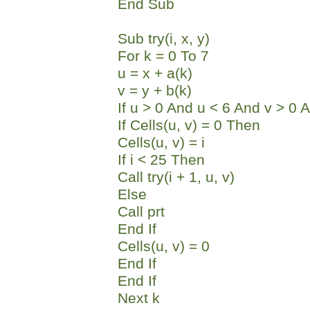
End Sub
Sub try(i, x, y)
For k = 0 To 7
u = x + a(k)
v = y + b(k)
If u > 0 And u < 6 And v > 0 
If Cells(u, v) = 0 Then
Cells(u, v) = i
If i < 25 Then
Call try(i + 1, u, v)
Else
Call prt
End If
Cells(u, v) = 0
End If
End If
Next k