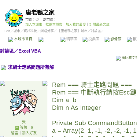
唐老鴨之家
市長：
燢
副市長：
加入本城市
｜
推薦本城市
｜
加入我的最愛
｜
訂閱最新文章
udn
／
城市
／
資訊科技
／
網路分享
／
【唐老鴨之家】城市
／討論區／
本城市首頁
討論區
精華區
投票區
影像館
推
討論區
／
Excel VBA
看回應文
求騎士走路問題所有解
Rem === 騎士走路問題 ===
Rem === 中斷執行請按Esc鍵
Dim a, b
Dim n As Integer
Private Sub CommandButton1
燢
等級：6
a = Array(2, 1, -1, -2, -2, -1, 1
留言
｜
加入好友