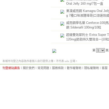
Oral Jelly 160 mg/7包一盒
果凍威而鋼 Kamagra Oral Jell
g 7種口味液體瑋哥|口溶速效
威而鋼學名藥 Cenforce-100
鋼 Sildenafil 100mg/10粒
超級雙效犀利士 Extra Super Ta
120mg|助勃持久雙效合一|10粒
第
頁
本城市刊登之內容為作者個人自行提供上傳，不代表 udn 立場。
刊登網站廣告
︱
關於我們
︱
常見問題
︱
服務條款
︱
著作權聲明
︱
隱私權聲明
︱
客服