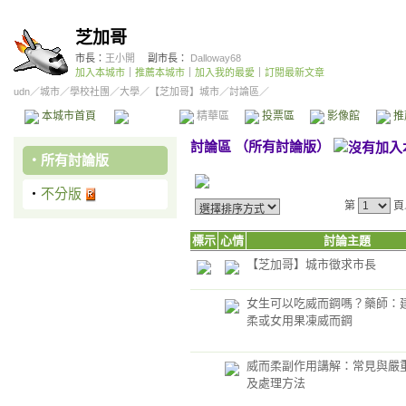
芝加哥
市長：
王小開
副市長：
Dalloway68
加入本城市
｜
推薦本城市
｜
加入我的最愛
｜
訂閱最新文章
udn
／
城市
／
學校社團
／
大學
／
【芝加哥】城市
／討論區／
本城市首頁
討論區
精華區
投票區
影像館
推
討論區
（
所有討論版
）
‧
所有討論版
‧
不分版
第
頁
標示
心情
討論主題
【芝加哥】城市徵求市長
女生可以吃威而鋼嗎？藥師：
柔或女用果凍威而鋼
威而柔副作用講解：常見與嚴
及處理方法