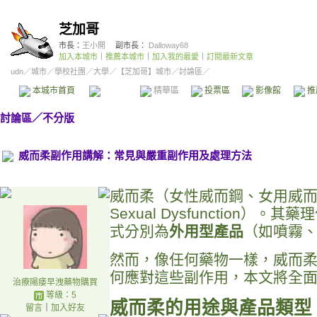
芝加哥
市長：
王小開
副市長：
Dalloway68
加入本城市
｜
推薦本城市
｜
加入我的最愛
｜
訂閱最新文章
udn
／
城市
／
學校社團
／
大學
／
【芝加哥】城市
／討論區／
本城市首頁
討論區
精華區
投票區
影像館
推
討論區
／
不分版
威而柔副作用講解：常見與嚴重副作用及處理方法
威而柔（女性威而鋼、女用威而
Sexual Dysfuncti
式分別為
外用型產品
（如噴霧
然而，像任何藥物一樣，威而
何應對這些副作用，本文將全
治療陽痿早洩藥物購買
等級：5
威而柔的用途與產品類型
留言
｜
加入好友