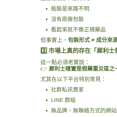
瓶裝是來路不明
沒有原廠包裝
看起來就不像正規藥品
但事實上，
包裝形式 ≠ 成分來
3️⃣ 市場上真的存在「犀利
這一點必須老實說：
👉
犀利士確實是假藥重災區之
尤其在以下平台特別常見：
社群私訊賣家
LINE 群組
無品牌、無聯絡方式的網站