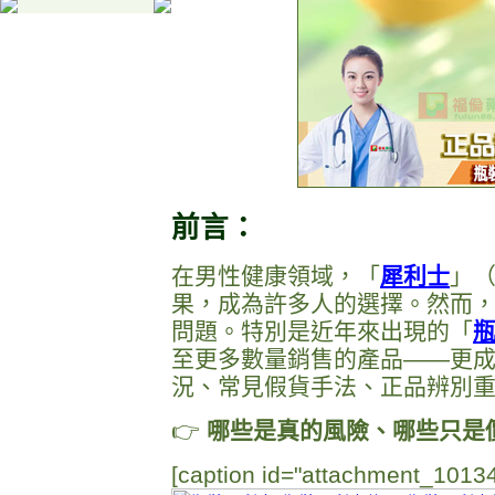
前言：
在男性健康領域，「
犀利士
」（
果，成為許多人的選擇。然而
問題。特別是近年來出現的「
至更多數量銷售的產品——更
況、常見假貨手法、正品辨別
👉
哪些是真的風險、哪些只是
[caption id="attachment_10134"