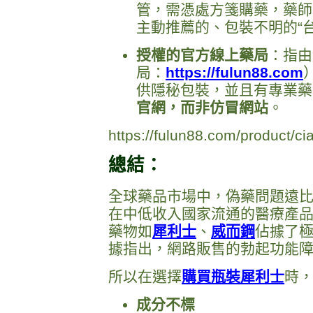
管，需憑處方箋購藥，藥師
主動推薦的、包裝不明的“台
授權的官方線上藥局
：指由
局：
https://fulun88.com
供隱秘包裝，並且有專業藥
官網，而非仿冒網站
。
https://fulun88.com/product/cia
總結：
全球藥品市場中，偽藥問題遠
在中低收入國家流通的醫療產
藥物如
犀利士
、
威而鋼
佔據了
據指出，網路販售的勃起功能
所以在選擇
購買瓶裝犀利士
時，
成分不標