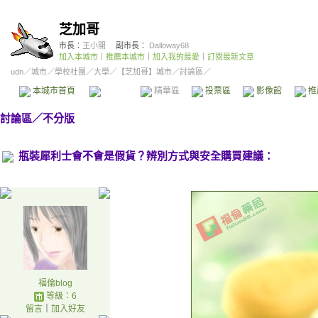
芝加哥
市長：
王小開
副市長：
Dalloway68
加入本城市
｜
推薦本城市
｜
加入我的最愛
｜
訂閱最新文章
udn
／
城市
／
學校社團
／
大學
／
【芝加哥】城市
／討論區／
本城市首頁
討論區
精華區
投票區
影像館
推
討論區
／
不分版
瓶裝犀利士會不會是假貨？辨別方式與安全購買建議：
福倫blog
等級：6
留言
｜
加入好友