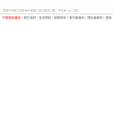
本城市刊登之內容為作者個人自行提供上傳，不代表 udn 立場。
刊登網站廣告
︱
關於我們
︱
常見問題
︱
服務條款
︱
著作權聲明
︱
隱私權聲明
︱
客服