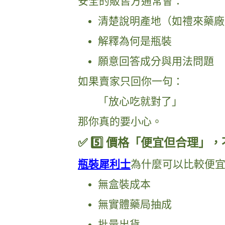
安全的販售方通常會：
清楚說明產地（如禮來藥廠
解釋為何是瓶裝
願意回答成分與用法問題
如果賣家只回你一句：
「放心吃就對了」
那你真的要小心。
✅ 5️⃣ 價格「便宜但合理」
瓶裝犀利士
為什麼可以比較便
無盒裝成本
無實體藥局抽成
批量出貨