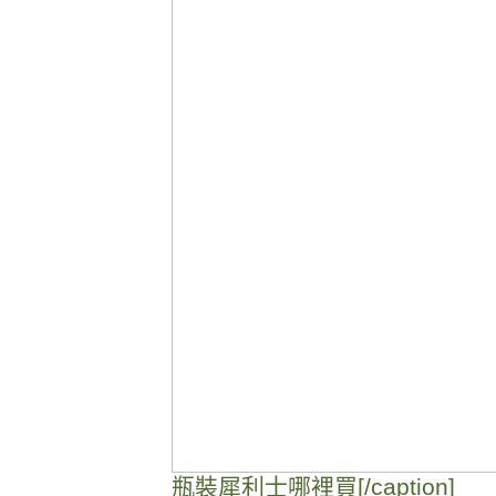
瓶裝犀利士哪裡買[/caption]