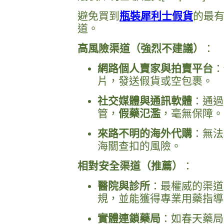
避免買到
瓶裝犀利士假貨
的最
道。
高風險渠道（強烈不建議）
：
網路個人賣家與拍賣平台
：
片，發送假貨或空包裹。
社交媒體與通訊軟體
：通過
管，
假藥氾濫
，毫無保障。
來路不明的海外代購
：無法
海關查扣的風險。
相對安全渠道（推薦）
：
醫院與診所
：最權威的渠道
規，並能獲得專業用藥指導
實體連鎖藥局
：如春天藥局