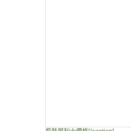
瓶裝犀利士價格[/caption]