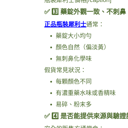
✅ 3️⃣ 藥錠外觀一致、不刺鼻
正品瓶裝犀利士
通常：
藥錠大小均勻
顏色自然（偏淡黃）
無刺鼻化學味
假貨常見狀況：
每顆顏色不同
有濃重藥水味或香精味
易碎、粉末多
✅ 4️⃣ 是否能提供來源與驗