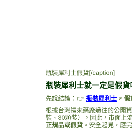
瓶裝犀利士假貨[/caption]
瓶裝犀利士就一定是假貨
先說結論：👉
瓶裝犀利士
≠ 假
根據台灣禮來藥廠過往的公開資
裝、30顆裝）。因此，市面上
正規品或假貨
。安全起見，應