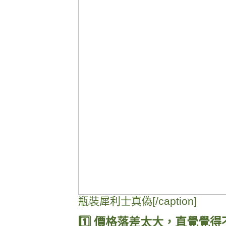
瓶裝犀利士真偽[/caption]
1️⃣ 價格落差太大，直覺覺