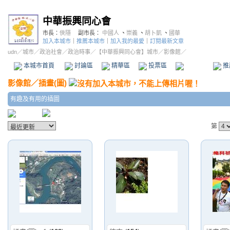
中華振興同心會
市長：
俠隱
副市長：
中國人
、
崇義
、
胡卜凱
、
國華
加入本城市
｜
推薦本城市
｜
加入我的最愛
｜
訂閱最新文章
udn
／
城市
／
政治社會
／
政治時事
／
【中華振興同心會】城市
／影像館／
本城市首頁
討論區
精華區
投票區
影像館
推
影像館
／
插畫(圖)
有趣及有用的插圖
第