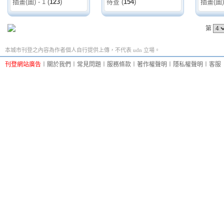
插畫(圖) - 1
(
123
)
待查
(
154
)
插畫(圖) 
第
本城市刊登之內容為作者個人自行提供上傳，不代表 udn 立場。
刊登網站廣告
︱
關於我們
︱
常見問題
︱
服務條款
︱
著作權聲明
︱
隱私權聲明
︱
客服