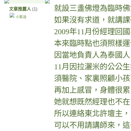
就設三盞佛燈為臨時佛
文章推薦人
(1)
小紫涵
如果沒有求道，就講課
2009年11月份經理回
本來臨時點也須照樣運
因當地負責人為泰國人
11月因拉灑米的公公
須醫院、家裏照顧小孩
再加上感冒，身體很累
她就想既然經理也不在
所以連絡東北許壇主，
可以不用請講師來，這