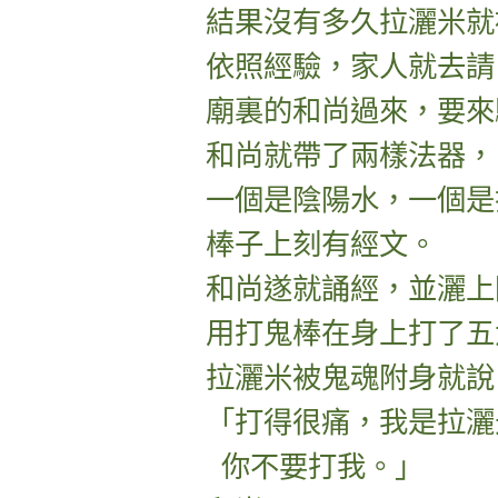
結果沒有多久拉灑米就
依照經驗，
家人就去請
廟裏的和尚過來，要來
和尚就帶了兩樣法器，
一個是陰陽水，一個是
棒子上刻有經文。
和尚遂就誦經，並灑上
用打鬼棒在身上打了五
拉灑米被鬼魂附身就說
「打得很痛，我是拉灑
你不要打我。」