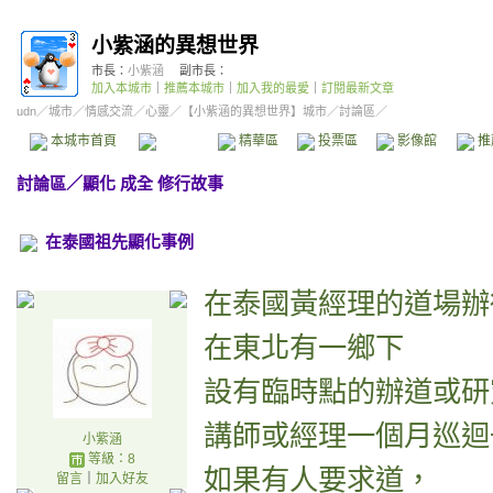
小紫涵的異想世界
市長：
小紫涵
副市長：
加入本城市
｜
推薦本城市
｜
加入我的最愛
｜
訂閱最新文章
udn
／
城市
／
情感交流
／
心靈
／
【小紫涵的異想世界】城市
／討論區／
本城市首頁
討論區
精華區
投票區
影像館
推
討論區
／
顯化 成全 修行故事
在泰國祖先顯化事例
在泰國黃經理的道場辦
在東北有一鄉下
設有臨時點的辦道或研
講師或經理一個月巡迴
小紫涵
等級：8
如果有人要求道，
留言
｜
加入好友