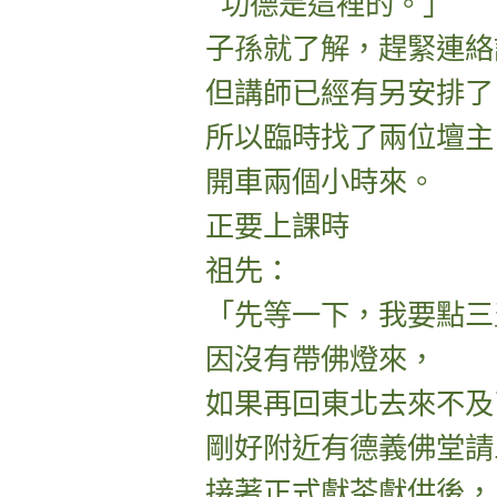
功德是這裡的。」
子孫就了解，趕緊連絡
但講師已經有另安排了
所以臨時找了兩位壇主
開車兩個小時來。
正要上課時
祖先：
「先等一下，我要點三
因沒有帶佛燈來，
如果再回東北去來不及
剛好附近有德義佛堂請
接著正式獻茶獻供後，