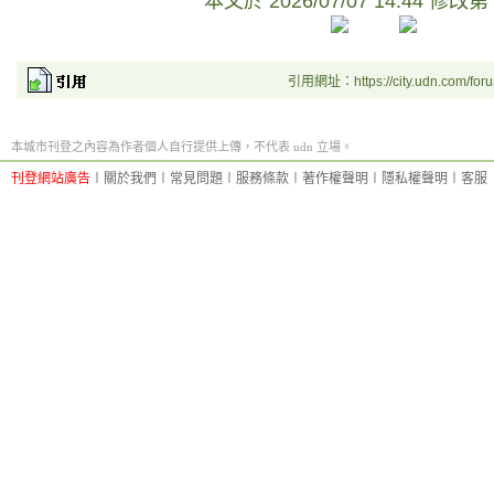
本文於
2026/07/07 14:44 修改第
引用網址：https://city.udn.com/for
本城市刊登之內容為作者個人自行提供上傳，不代表 udn 立場。
刊登網站廣告
︱
關於我們
︱
常見問題
︱
服務條款
︱
著作權聲明
︱
隱私權聲明
︱
客服