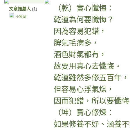
（乾）實心懺悔：
文章推薦人
(1)
小紫涵
乾道為何要懺悔？
因為容易犯錯，
脾氣毛病多，
酒色財氣都有，
故要用真心去懺悔。
乾道雖然多修五百年，
但容易心浮氣燥，
因而犯錯，所以要懺悔
（坤）實心修煉：
如果修養不好、涵養不