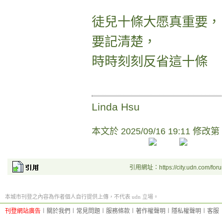
徒兒十條大愿真重要，
要記清楚，
時時刻刻反省這十條
Linda Hsu
本文於
2025/09/16 19:11 修改第
引用網址：https://city.udn.com/for
本城市刊登之內容為作者個人自行提供上傳，不代表 udn 立場。
刊登網站廣告
︱
關於我們
︱
常見問題
︱
服務條款
︱
著作權聲明
︱
隱私權聲明
︱
客服