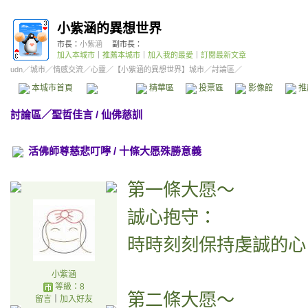
小紫涵的異想世界
市長：
小紫涵
副市長：
加入本城市
｜
推薦本城市
｜
加入我的最愛
｜
訂閱最新文章
udn
／
城市
／
情感交流
／
心靈
／
【小紫涵的異想世界】城市
／討論區／
本城市首頁
討論區
精華區
投票區
影像館
推
討論區
／
聖哲佳言 / 仙佛慈訓
活佛師尊慈悲叮嚀 / 十條大愿殊勝意義
第一條大愿～
誠心抱守：
時時刻刻保持虔誠的心
小紫涵
等級：8
第二條大愿～
留言
｜
加入好友