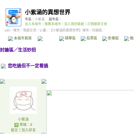
小紫涵的異想世界
市長：
小紫涵
副市長：
加入本城市
｜
推薦本城市
｜
加入我的最愛
｜
訂閱最新文章
udn
／
城市
／
情感交流
／
心靈
／
【小紫涵的異想世界】城市
／討論區／
本城市首頁
討論區
精華區
投票區
影像館
推
討論區
／
生活妙招
您吃過但不一定看過
小紫涵
等級：8
留言
｜
加入好友