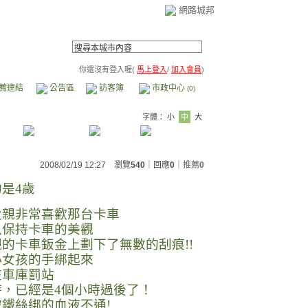
網路城邦
你還沒有登入喔(
馬上登入
/
加入會員
)
薦連結
公告區
訪客簿
市政中心
(0)
字體：
小
中
大
2008/02/19 12:27 瀏覽
540
｜回應
0
｜
推薦
0
約是
4
歲
父親非常喜歡那台卡車
以保持卡車的美觀
親的卡車鈑金上劃下了無數的刮痕
!!
小女孩的手綁起來
在車庫罰站
時，已經是
4
個小時過後了！
被鐵絲綁的血液不通
!