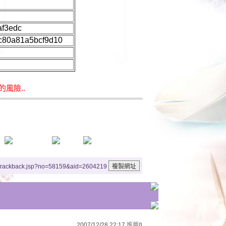
af3edc
c80a81a5bcf9d10
的風險..
/trackback.jsp?no=58159&aid=2604219
2007/12/28 22:17
推薦
0