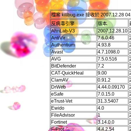
檔案 killbug.exe 接收於 2007.12.28 04:
反病毒引擎
版本
AhnLab-V3
2007.12.28.10
AntiVir
7.6.0.46
Authentium
4.93.8
Avast
4.7.1098.0
AVG
7.5.0.516
BitDefender
7.2
CAT-QuickHeal
9.00
ClamAV
0.91.2
DrWeb
4.44.0.09170
eSafe
7.0.15.0
eTrust-Vet
31.3.5407
Ewido
4.0
FileAdvisor
1
Fortinet
3.14.0.0
F-Prot
4.4.2.54