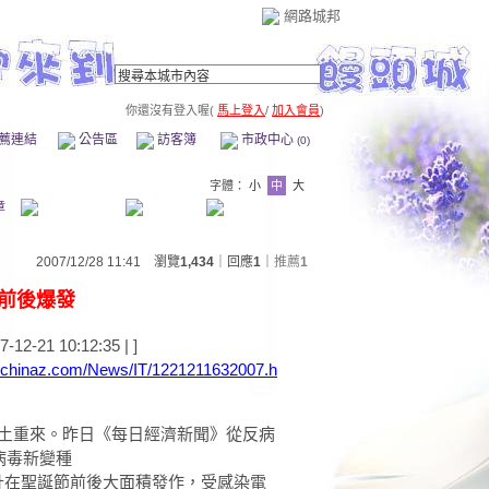
網路城邦
你還沒有登入喔(
馬上登入
/
加入會員
)
薦連結
公告區
訪客簿
市政中心
(0)
字體：
小
中
大
章
2007/12/28 11:41 瀏覽
1,434
｜回應
1
｜
推薦
1
前後爆發
2-21 10:12:35
| ]
w.chinaz.com/News/IT/1221211632007.h
”卷土重來。昨日《每日經濟新聞》從反病
病毒新變種
37568）預計在聖誕節前後大面積發作，受感染電