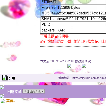
附加訊息
File size: 122808 bytes
MD5: a492c5c0ab587ded9537cfd121
SHA1: aabeaa5f92dd17921c10ce126
PEiD: -
packers: RAR
下載後請自行掃毒...
心存懷疑...請勿下載..並請自行擔負使用上
本文於
2007/12/28 22:10 修改第 3 次
引用網址：https://city.udn.com/forum
回應文章
其實..