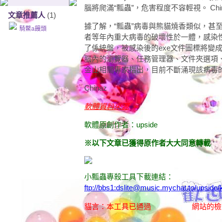
腦將爬滿“瓢蟲”，危害程度不容輕視。
Ch
文章推薦人
(1)
據了解，“瓢蟲”病毒與熊貓燒香類似，甚
騎鱉a饅頭
者等年內重大病毒的破壞性於一體，感染
了係統盤，被感染後的exe文件圖標將變
腦內的瀏覽器、任務管理器、文件夾選項
金山相關專家指出，目前不斷涌現該病毒
Chinaz
軟體資料來源
軟體原創作者：upside
※以下文章已獲得原作者大大同意轉載
小瓢蟲專殺工具下載連結：
ftp://bbs1:dslite@music.mychat.to/upside/k
貓言：本工具已通過
網站的檢查