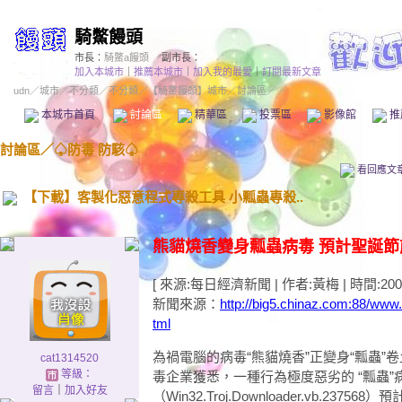
騎鱉饅頭
市長：
騎鱉a饅頭
副市長：
加入本城市
｜
推薦本城市
｜
加入我的最愛
｜
訂閱最新文章
udn
／
城市
／
不分類
／
不分類
／
【騎鱉饅頭】城市
／討論區／
本城市首頁
討論區
精華區
投票區
影像館
推
討論區
／
♤防毒 防駭♤
看回應文
【下載】客製化惡意程式專殺工具 小瓢蟲專殺..
熊貓燒香變身瓢蟲病毒 預計聖誕節
[ 來源:每日經濟新聞 | 作者:黃梅 | 時間:2007-1
新聞來源：
http://big5.chinaz.com:88/ww
tml
為禍電腦的病毒“熊貓燒香”正變身“瓢蟲
cat1314520
等級：
毒企業獲悉，一種行為極度惡劣的 “瓢蟲”
留言
｜
加入好友
（Win32.Troj.Downloader.vb.2