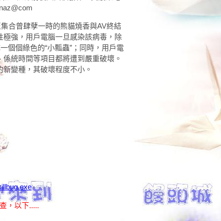
inaz@com
至集合曾肆孽一時的熊貓燒香與AV終結
性極強，用戶電腦一旦感染該病毒，除
成一個個綠色的“小瓢蟲”；同時，用戶電
、係統時間等項目都將遭到嚴重破壞。
的新變種，其破壞程度不小。
illbug.exe
，以下.....