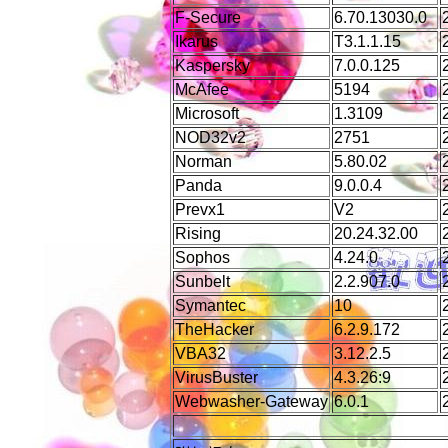
F-Secure
6.70.13030.0
Ikarus
T3.1.1.15
Kaspersky
7.0.0.125
McAfee
5194
Microsoft
1.3109
NOD32v2
2751
Norman
5.80.02
Panda
9.0.0.4
Prevx1
V2
Rising
20.24.32.00
Sophos
4.24.0
Sunbelt
2.2.907.0
Symantec
10
TheHacker
6.2.9.172
VBA32
3.12.2.5
VirusBuster
4.3.26:9
Webwasher-Gateway
6.0.1