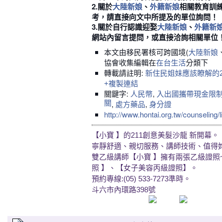
2.
關於
、
相關
教育訓
大陸新娘
外籍新娘
考，請直接向文中所提及的單位詢問
！
3.關於自行認識迎娶
、
大陸新娘
外籍新
網站內留言提問，或直接洽詢相關單位
本文由移民署核可跨國境(
大陸新娘
協會收集編輯在
分類下
在台生活
轉載請註明:
新住民姐妹應該瞭解的2
+複製連結
關鍵字:
,
人民幣
入出國攜帶現金限
關
,
,
處方藥品
身分證
http://www.hontai.org.tw/counseling/l
【小寶 】的211創意美髮沙龍 新開幕。
寧靜舒適、親切服務、講師技術、值得
雙乙級講師【小寶 】擁有兩張乙級證照
照 】、【女子美容丙級證照】。
預約專線:(05) 533-7273準時。
斗六市內環路398號