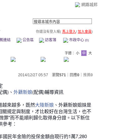
網路城邦
／
你還沒有登入喔(
馬上登入
/
加入會員
)
薦連結
公告區
訪客簿
市政中心
(0)
字體：
小
中
大
2014/12/27 05:57 瀏覽
571
｜回應
0
｜
推薦
0
定
配偶)、
(配偶)輔導資訊
外籍新娘
灣越來越多，既然
、外籍新娘姐妹是
大陸新娘
相關規定與制度，才比較好在台灣生活，也不
微罪"而不能順利歸化取得身分證。以下新住
供參考：
年國民年金險的投保金額由現行的1萬7,280