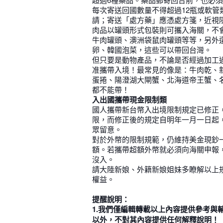
每次寄送回國數量不得超過12瓶或軟管類
請；寄送「處方藥」應憑處方箋，近視
肉品以罐頭形式包裝則可攜入海關，不
牛肉罐頭、澳洲袋鼠肉罐頭等等，另外
卵、韓國泡菜，這些可以帶回台灣。
但只要是動物產品，不論是否經過加工
准攜帶入境！最常見的像是：牛肉乾、
蛋捲、陽澄湖大閘蟹、北海道帝王蟹、
都不能帶！
入出國攜帶現金限制類
國人攜帶新台幣入出境限制規定已修正
限，而修正後的規定自明年一月一日起
眾留意。
對於外幣的限制規範，仍維持美金現鈔
額。若攜帶超額外幣就必須向海關申報
沒入。
請大陸新娘、外籍新娘姐妹多瞭解以上
權益。
提醒說明：
1.我們僅編輯轉載以上內容提供參考與
以外，不對其內容提供任何解釋說明！