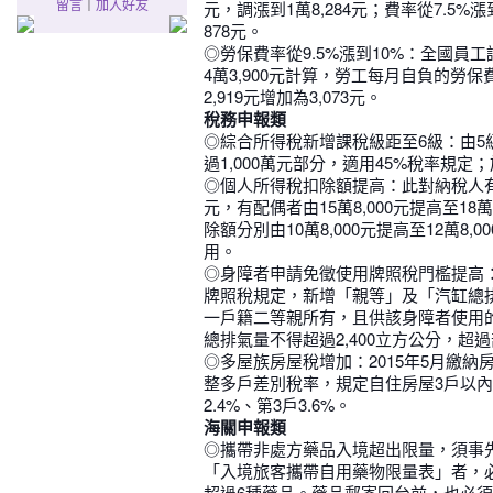
元，調漲到1萬8,284元；費率從7.5
留言
｜
加入好友
878元。
◎勞保費率從9.5%漲到10%：全國
4萬3,900元計算，勞工每月自負的勞保
2,919元增加為3,073元。
稅務申報類
◎綜合所得稅新增課稅級距至6級：由5
過1,000萬元部分，適用45%稅率規定；
◎個人所得稅扣除額提高：此對納稅人有
元，有配偶者由15萬8,000元提高至
除額分別由10萬8,000元提高至12萬8,
用。
◎身障者申請免徵使用牌照稅門檻提高：
牌照稅規定，新增「親等」及「汽缸總
一戶籍二等親所有，且供該身障者使用
總排氣量不得超過2,400立方公分，超
◎多屋族房屋稅增加：2015年5月繳
整多戶差別稅率，規定自住房屋3戶以內
2.4%、第3戶3.6%。
海關申報類
◎攜帶非處方藥品入境超出限量，須事先
「入境旅客攜帶自用藥物限量表」者，
超過6種藥品。藥品郵寄回台前，也必