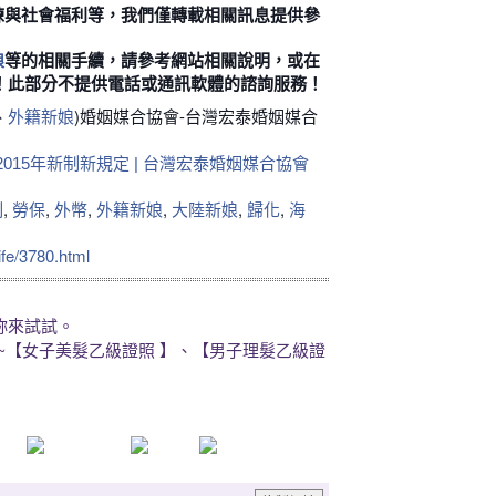
練與社會福利等，我們僅轉載相關訊息提供參
等的相關手續，請參考網站相關說明，或在
娘
！此部分不提供電話或通訊軟體的諮詢服務！
、
)婚姻媒合協會-台灣宏泰婚姻媒合
外籍新娘
015年新制新規定 | 台灣宏泰婚姻媒合協會
,
,
,
,
,
,
制
勞保
外幣
外籍新娘
大陸新娘
歸化
海
ife/3780.html
妳來試試。
~【女子美髮乙級證照 】、【男子理髮乙級證