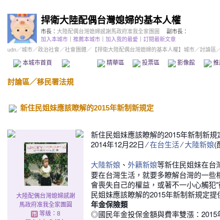
捍衛大陸配偶台灣媳婦的基本人權
市長：
大陸配偶台灣媳婦感謝馬政府准我全家團圓
副市長：
加入本城市
｜
推薦本城市
｜
加入我的最愛
｜
訂閱最新文章
udn
／
城市
／
政治社會
／
社會團體
／
【捍衛大陸配偶台灣媳婦的基本人權】城市
／討論區
本城市首頁
討論區
精華區
投票區
影像館
推
討論區
／
移民署法規
新住民姐妹應該瞭解的2015年新制新規定
新住民姐妹應該瞭解的2015年新制新規
2014年12月22日
⁄
⁄
(
在台生活
大陸新娘
、
等新住民姐妹在台
大陸新娘
外籍新娘
要在台灣生活，就要多瞭解台灣的一些
會喪失自己的權益，或著不一小心觸犯"
民姐妹應該瞭解的2015年新制新規定提
大陸配偶台灣媳婦感謝
年金保險類
馬政府准我全家團圓
◎國民年金投保金額與費率雙漲：2015
等級：8