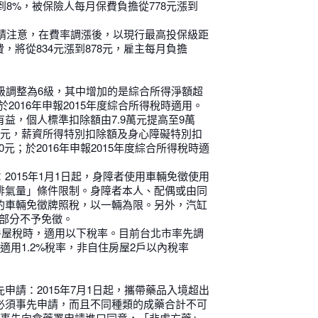
%漲到8%，被保險人每月保費負擔從778元漲到
員工請注意，在費率調漲後，以現行最高投保級距
費，將從834元漲到878元，雇主每月負擔
級調整為6級，其中增加的是綜合所得淨額超
於2016年申報2015年度綜合所得稅時適用。
益，個人標準扣除額由7.9萬元提高至9萬
18萬元，薪資所得特別扣除額及身心障礙特別扣
000元；於2016年申報2015年度綜合所得稅時適
2015年1月1日起，身障者使用車輛免徵使用
排氣量」條件限制。身障者本人、配偶或由同
的車輛免徵牌照稅，以一輛為限。另外，汽缸
過部分不予免徵。
納房屋稅時，適用以下稅率。目前台北市率先調
適用1.2%稅率，非自住房屋2戶以內稅率
申請：2015年7月1日起，攜帶藥品入境超出
必須事先申請，而且不同種類的成藥合計不可
須事先向食藥署申請進口同意，「非處方藥」