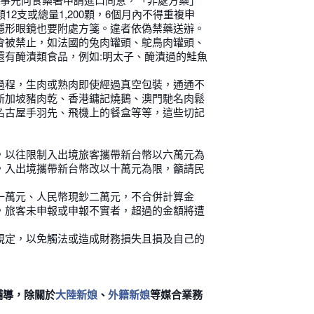
12支或總量1,200顆，6個月內不得重複申
隱形眼鏡也要附處方箋。違者依偽禁藥送辦。
會被禁止，如法國的兔肉罐頭、鴕鳥肉罐頭、
還有醃漬類食品，例如:明太子、醃漬過的鮭魚
過程，生肉或熟肉即使經過真空包裝，通通不
新加坡豬肉乾、香港鏞記燒鵝、澳門馳名肉鬆
名古屋手羽先、飛機上的餐盒等等，這些切記
，以往限制入出境旅客攜帶新台幣以六萬元為
，入出境攜帶新台幣改以十萬元為限，籲請民
一萬元、人民幣現鈔二萬元，不合併計算金
，旅客未申報或申報不實者，超過的金額將遭
規定，以免觸法或造成財務損失且損及自己的
輔導，除關於
、
等媒合業務
大陸新娘
外籍新娘