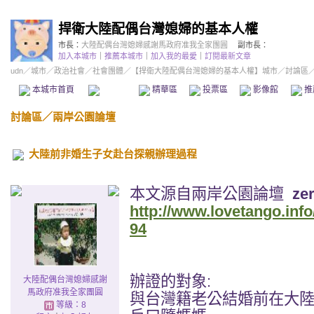
捍衛大陸配偶台灣媳婦的基本人權
市長：
大陸配偶台灣媳婦感謝馬政府准我全家團圓
副市長：
加入本城市
｜
推薦本城市
｜
加入我的最愛
｜
訂閱最新文章
udn
／
城市
／
政治社會
／
社會團體
／
【捍衛大陸配偶台灣媳婦的基本人權】城市
／討論區
本城市首頁
討論區
精華區
投票區
影像館
推
討論區
／
兩岸公園論壇
大陸前非婚生子女赴台探親辦理過程
本文源自兩岸公園論壇
ze
http://www.lovetango.inf
94
辦證的對象:
大陸配偶台灣媳婦感謝
馬政府准我全家團圓
與台灣籍老公結婚前在大陸
等級：8