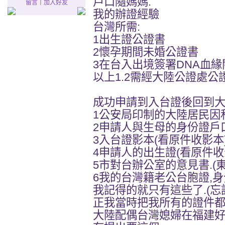
戶口隨媽媽.
留言
｜
加入好友
我的辦證經驗
台灣所需:
1出生證公證書
2懷孕期間未婚公證書
3在台入出境簽署DNA血
以上1.2需經大陸公證處公
成功申請到入台證後回到
1公安局印制的大陸居民因
2申請人與生母的身份證戶
3入台證影本(看原件收影本
4申請人的出生證(看原件收
5市對台辦公室的意見書.(東
6我的台灣籍老公台胞證,身
我記得的就只有這些了.(
正我當時把我所有的證件都
大陸配偶台灣媳婦在福建好