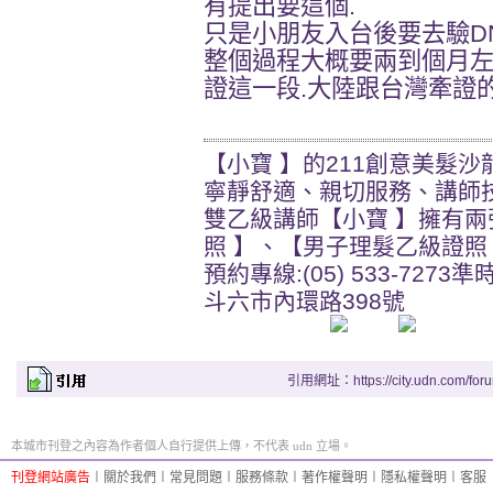
有提出要這個.
只是小朋友入台後要去驗DN
整個過程大概要兩到個月左
證這一段.大陸跟台灣牽證
【小寶 】的211創意美髮沙
寧靜舒適、親切服務、講師
雙乙級講師【小寶 】擁有兩
照 】、【男子理髮乙級證照
預約專線:(05) 533-7273準
斗六市內環路398號
引用網址：https://city.udn.com/for
本城市刊登之內容為作者個人自行提供上傳，不代表 udn 立場。
刊登網站廣告
︱
關於我們
︱
常見問題
︱
服務條款
︱
著作權聲明
︱
隱私權聲明
︱
客服