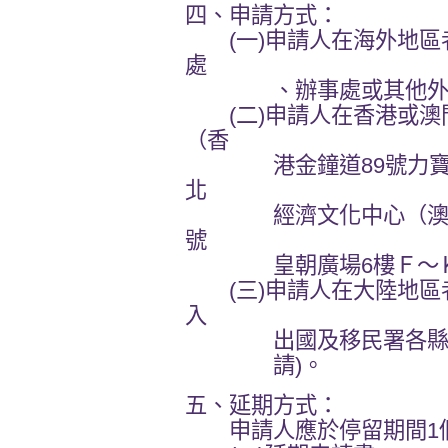
四、申請方式：
(一)申請人在海外地區
處
、辦事處或其他外交
(二)申請人在香港或澳
（香
港金鐘道89號力寶中
北
經濟文化中心（澳門新口
號
皇朝廣場6樓Ｆ～Ｋ
(三)申請人在大陸地區
入
出國及移民署各縣市服
請)。
五、延期方式：
申請人應於停留期間1個