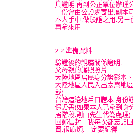
具證明.再到公正單位辦理
ㄧ份會由公證處寄出.副本
本人手中.做驗證之用.另ㄧ
再拿來用.
2.2.準備資料
驗證後的親屬關係證明.
父母親的護照照片.
大陸地區居民身分證影本
大陸地區人民入出臺灣地區
載)
台灣這邊地戶口謄本.身份證
保證書(如果本人已拿到身
居階段.則由先生代為處理)
回郵信封…我每次都忘記回
買.很麻煩.ㄧ定要記得