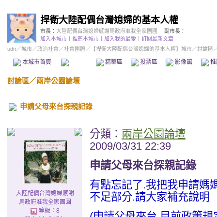
捍衛大陸配偶台灣媳婦的基本人權
市長：
大陸配偶台灣媳婦感謝馬政府准我全家團圓
副市長：
加入本城市
｜
推薦本城市
｜
加入我的最愛
｜
訂閱最新文章
udn
／
城市
／
政治社會
／
社會團體
／
【捍衛大陸配偶台灣媳婦的基本人權】城市
／討論區
本城市首頁
討論區
精華區
投票區
影像館
推
討論區
／
兩岸公園論壇
申請父母來台探親記錄
分類：
兩岸公園論壇
2009/03/31 22:39
申請父母來台探親記錄
有點忘記了.我把我申請媽
大陸配偶台灣媳婦感謝
不足部分.請大家補充說明
馬政府准我全家團圓
等級：8
(申請父母來台.目前政策規