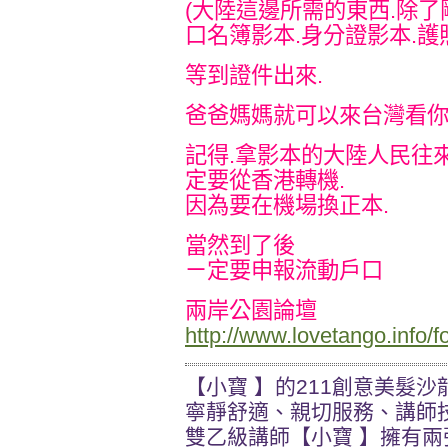
(大陸這邊所需的東西.除
口名簿影本.身分證影本.護照
等到證件出來.
爸爸媽媽就可以來台灣看
記得.拿影本的大陸人民往來
定要從香港轉機.
因為要在機場換正本.
當然到了後
ㄧ定要申報流動戶口
兩岸公園論壇
http://www.lovetango.info
【小寶 】的211創意美髮沙
寧靜舒適、親切服務、講師
雙乙級講師【小寶 】擁有兩