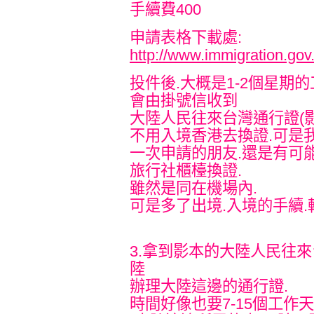
手續費400
申請表格下載處:
http://www.immigration.gov
投件後.大概是1-2個星期
會由掛號信收到
大陸人民往來台灣通行證(影本
不用入境香港去換證.可是
一次申請的朋友.還是有可
旅行社櫃檯換證.
雖然是同在機場內.
可是多了出境.入境的手續
3.拿到影本的大陸人民往
陸
辦理大陸這邊的通行證.
時間好像也要7-15個工作天