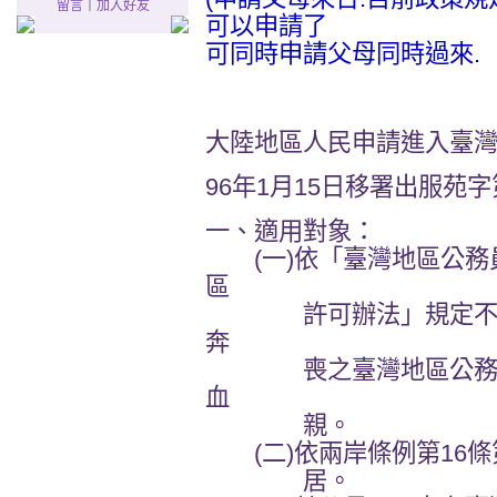
留言
｜
加入好友
可以申請了
可同時申請父母同時過來.
大陸地區人民申請進入臺
96年1月15日移署出服苑字第0
一、適用對象：
(一)依「臺灣地區公務
區
許可辦法」規定不得進
奔
喪之臺灣地區公務員，
血
親。
(二)依兩岸條例第16條
居。