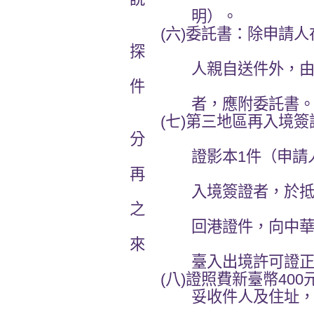
明）。
(六)委託書：除申請人
探
人親自送件外，由在臺
件
者，應附委託書
(七)第三地區再入境簽
分
證影本1件（申請人在
再
入境簽證者，於抵達香
之
回港證件，向中華旅行
來
臺入出境許可證正
(八)證照費新臺幣400
妥收件人及住址，自