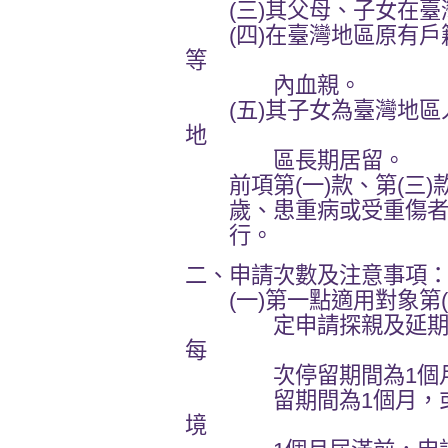
(三)其父母、子女在臺
(四)在臺灣地區原有戶
等
內血親。
(五)其子女為臺灣地區
地
區長期居留。
前項第(一)款、第(三)款
歲、患重病或受重傷者，
行。
二、申請次數及注意事項
(一)第一點適用對象第(一
定申請探親及延期次數
每
次停留期間為1個月，
留期間為1個月，或未
境