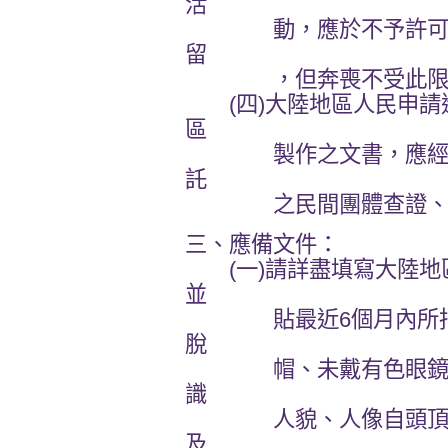
活
動，應於不予許可期間
留
，但奔喪不受此限
(四)大陸地區人民申請
區
製作之文書，應經行政
託
之民間團體查證、
三、應備文件：
(一)請詳盡填寫大陸地
並
貼最近6個月內所拍攝、
脫
帽、未戴有色眼鏡、五
識
人貌、人像自頭頂至下
及