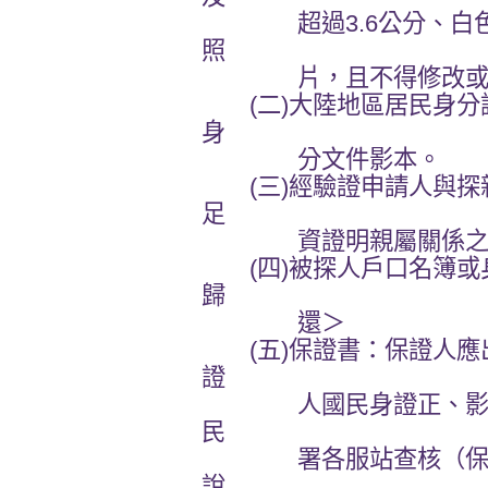
超過3.6公分、白色
照
片，且不得修改或使
(二)大陸地區居民身分
身
分文件影本。
(三)經驗證申請人與探
足
資證明親屬關係之
(四)被探人戶口名簿或
歸
還＞
(五)保證書：保證人應
證
人國民身證正、影本＜
民
署各服站查核（保證人
說