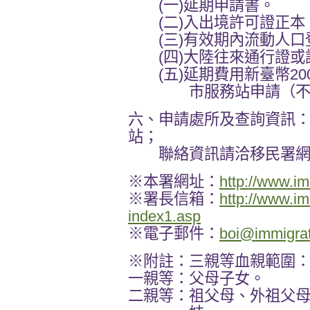
(一)延期申請書。
(二)入出境許可證正本
(三)有效期內流動人口
(四)大陸往來通行證或
(五)延期費用新臺幣20
市服務站申請（不受
六、申請處所及查詢資訊
站；
聯絡資訊請洽移民署網
※本署網址：
http://www.im
※署長信箱：
http://www.i
index1.asp
※電子郵件：
boi@immigrat
※附註：三親等血親範圍
一親等：父母子女。
二親等：祖父母、外祖父