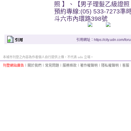
照 】、【男子理髮乙級證照
預約專線:(05) 533-7273準
斗六市內環路398號
引用網址：https://city.udn.com/for
本城市刊登之內容為作者個人自行提供上傳，不代表 udn 立場。
刊登網站廣告
︱
關於我們
︱
常見問題
︱
服務條款
︱
著作權聲明
︱
隱私權聲明
︱
客服