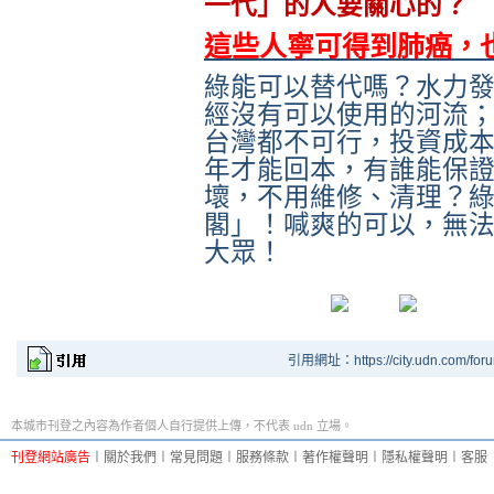
一代」的人要關心的？
這些人寧可得到肺癌，
綠能可以替代嗎？水力
經沒有可以使用的河流
台灣都不可行，投資成
年才能回本，有誰能保
壞，不用維修、清理？
閣」！喊爽的可以，無
大眾！
引用網址：https://city.udn.com/for
本城市刊登之內容為作者個人自行提供上傳，不代表 udn 立場。
刊登網站廣告
︱
關於我們
︱
常見問題
︱
服務條款
︱
著作權聲明
︱
隱私權聲明
︱
客服