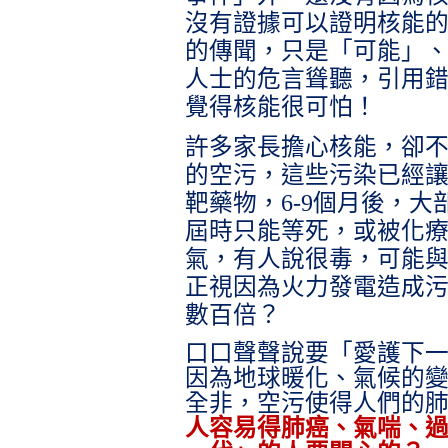
沒有證據可以證明核能
的傳聞，只是「可能」
人士的危言聳聽，引用
覺得核能很可怕！
許多家長擔心核能，卻
的空污，這些污染已經
靶藥物，
6-9
個月後，大
屆時只能等死，或被化
氣，有人說很毒，可能
正視因為火力發電造成
數百倍？
口口聲聲說要「愛護下
因為地球暖化、氣候的
全非，空污使得人們的
人容易得肺癌、氣喘、