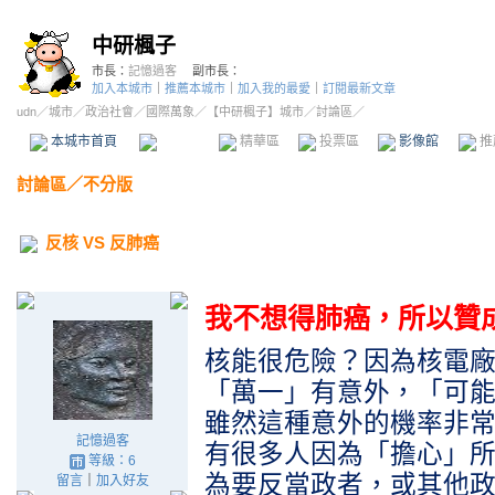
中研楓子
市長：
記憶過客
副市長：
加入本城市
｜
推薦本城市
｜
加入我的最愛
｜
訂閱最新文章
udn
／
城市
／
政治社會
／
國際萬象
／
【中研楓子】城市
／討論區／
本城市首頁
討論區
精華區
投票區
影像館
推
討論區
／
不分版
反核 VS 反肺癌
我不想得肺癌，所以贊
核能很危險？因為核電
「萬一」有意外，「可
雖然這種意外的機率非
記憶過客
有很多人因為「擔心」
等級：6
為要反當政者，或其他
留言
｜
加入好友