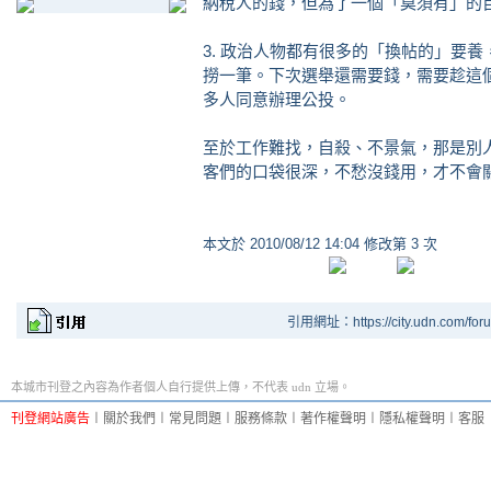
納稅人的錢，但為了一個「莫須有」的
3. 政治人物都有很多的「換帖的」要
撈一筆。下次選舉還需要錢，需要趁這
多人同意辦理公投。
至於工作難找，自殺、不景氣，那是別
客們的口袋很深，不愁沒錢用，才不會
本文於
2010/08/12 14:04 修改第 3 次
引用網址：https://city.udn.com/for
本城市刊登之內容為作者個人自行提供上傳，不代表 udn 立場。
刊登網站廣告
︱
關於我們
︱
常見問題
︱
服務條款
︱
著作權聲明
︱
隱私權聲明
︱
客服