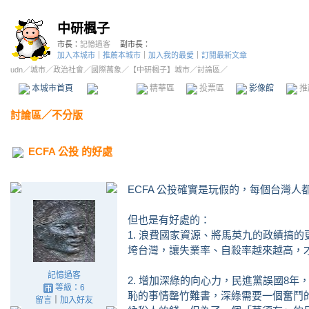
中研楓子
市長：
記憶過客
副市長：
加入本城市
｜
推薦本城市
｜
加入我的最愛
｜
訂閱最新文章
udn
／
城市
／
政治社會
／
國際萬象
／
【中研楓子】城市
／討論區／
本城市首頁
討論區
精華區
投票區
影像館
推
討論區
／
不分版
ECFA 公投 的好處
ECFA 公投確實是玩假的，每個台灣
但也是有好處的：
1. 浪費國家資源、將馬英九的政績搞
垮台灣，讓失業率、自殺率越來越高，
記憶過客
2. 增加深綠的向心力，民進黨誤國8
等級：6
恥的事情罄竹難書，深綠需要一個奮鬥
留言
｜
加入好友