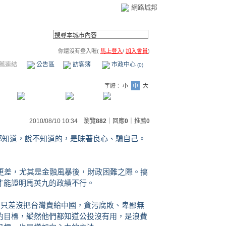
網路城邦
你還沒有登入喔(
馬上登入
/
加入會員
)
薦連結
公告區
訪客簿
市政中心
(0)
字體：
小
中
大
2010/08/10 10:34 瀏覽
882
｜回應
0
｜
推薦
0
人都知道，說不知道的，是昧著良心、騙自己。
的更差，尤其是金融風暴後，財政困難之際。搞
才能證明馬英九的政績不行。
年，只差沒把台灣賣給中國，貪污腐敗、卑鄙無
的目標，縱然他們都知道公投沒有用，是浪費