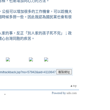
目標，也是增加向心力的方法。
養，公投可以增加很多的工作機會，可以趁機大
個時候多撈一些。因此我認為國民黨也會有很
人家的事，反正「別人家的孩子死不完」；政
關心台灣同胞的疾苦。
um/trackback.jsp?no=57942&aid=4110647
▲top
Powered by
udn.com