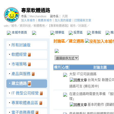
專業軟體通路
市長：
Merchandiser
副市長：
凡間
加入本城市
｜
推薦本城市
｜
加入我的最愛
｜
訂閱最新文章
udn
／
城市
／
資訊科技
／
軟體應用
／
【專業軟體通路】城市
／討論區／
本城市首頁
討論區
精華區
投票區
影像館
推
討論區
／
建立通路
‧
所有討論版
‧
軟體經營
‧
市場策略
標示
心情
討論主題
‧
產品與服務
大型 IT公司談通路
台灣大型 軟體公
‧
建立通路
通路可言
(樂在其中)
‧
IT 微型公司經營
在建立通路時需要先準備 「服
理」
‧
專業軟體產品區
基本的動作
(鄭顧
‧
電子商務專欄
麥肯錫季刊 面臨行銷擴散的挑