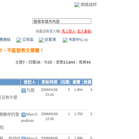
網路城邦
你還沒有登入喔(
馬上登入
/
加入會員
)
薦連結
公告區
訪客簿
市政中心
(0)
主題
7
、回覆
18
／共
25
｜瀏覽
13,844
｜推薦
44
發起人
更新時間
回應
瀏覽
推薦
凡間
2009/01/06
3
1,904
4
23:26
司沒有什麼
務夥伴的管
Merch
2008/06/08
1
1,759
3
13:36
andiser
問)
戰 ：與四位
Merch
2008/06/06
5
1,998
5