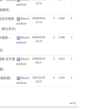
11:11
andiser
(鄭顧問)
產品的通路
Merch
2008/06/03
4
2,982
5
17:14
andiser
繫
(樂在其中)
路---
Merch
2008/05/29
2
2,448
3
16:23
andiser
田)
路 從平價
Merch
2008/05/19
3
1,812
1
08:27
andiser
羅蘭)
通路篇)
Merch
2007/11/22
0
1,425
2
12:57
andiser
▲top