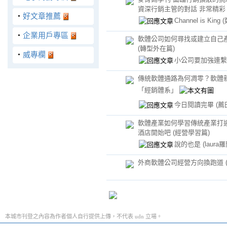
資深行銷主管的對話 非常精彩
‧
好文章推薦
Channel is King
‧
企業用戶專區
軟體公司如何尋找或建立自己
(轉型外在篇)
‧
威專欄
小公司要加強連
傳統軟體通路為何凋零？軟體新通
「經銷體系」
今日閱讀完畢
(薦
軟體產業如何學習傳統產業打通
酒店開始吧 (經營學習篇)
說的也是
(laura
外商軟體公司經營方向換跑道 (
本城市刊登之內容為作者個人自行提供上傳，不代表 udn 立場。