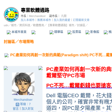
專業軟體通路
市長：
Merchandiser
副市長：
凡間
加入本城市
｜
推薦本城市
｜
加入我的最愛
｜
訂閱最新文章
udn
／
城市
／
資訊科技
／
軟體應用
／
【專業軟體通路】城市
／討論區／
本城市首頁
討論區
精華區
投票區
影像館
推
討論區
／
市場策略
PC產業如何再創一次新的典範(Paradigm shift) PC不死…
PC產業如何再創一次新的典範(Pa
戴爾堅守PC市場
PC不死…戴爾虧錢也要搶客
Dell 電腦CEO 戴爾，花
Merchandiser
個人的公司，確實非常有魄
等級：7
道四，說PC是夕陽產業。其
留言
｜
加入好友