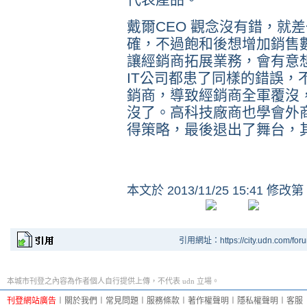
戴爾CEO
觀念沒有錯，就差
確，不過飽和後想增加銷售
讓經銷商拓展業務，會有意想
IT公司都患了同樣的錯誤，
銷商，導致經銷商全軍覆沒
沒了。高科技廠商也學會外
得策略，最後退出了舞台，
本文於
2013/11/25 15:41 修改第
引用網址：https://city.udn.com/for
本城市刊登之內容為作者個人自行提供上傳，不代表 udn 立場。
刊登網站廣告
︱
關於我們
︱
常見問題
︱
服務條款
︱
著作權聲明
︱
隱私權聲明
︱
客服