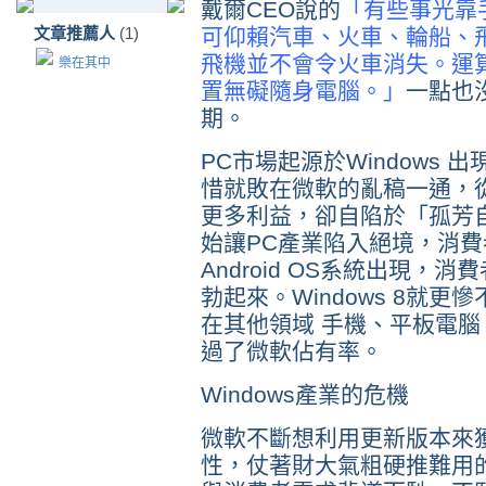
戴爾CEO說的
「有些事光靠
文章推薦人
(1)
可仰賴汽車、火車、輪船、
飛機並不會令火車消失。運
樂在其中
置無礙隨身電腦。」
一點也
期。
PC市場起源於Windows
惜就敗在微軟的亂稿一通，
更多利益，卻自陷於「孤芳自
始讓PC產業陷入絕境，消費者
Android OS系統出現
勃起來。Windows 8就更慘不忍
在其他領域 手機、平板電腦
過了微軟佔有率。
Windows產業的危機
微軟不斷想利用更新版本來
性，仗著財大氣粗硬推難用