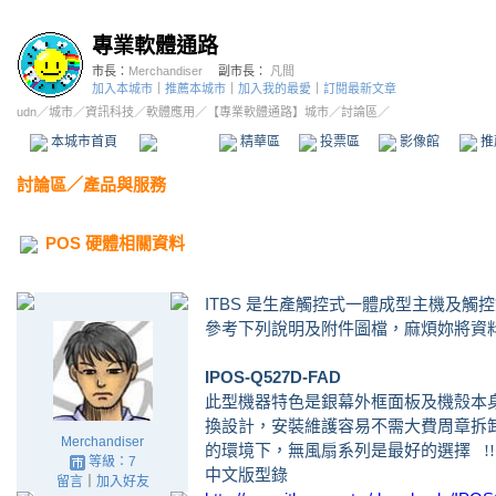
專業軟體通路
市長：
Merchandiser
副市長：
凡間
加入本城市
｜
推薦本城市
｜
加入我的最愛
｜
訂閱最新文章
udn
／
城市
／
資訊科技
／
軟體應用
／
【專業軟體通路】城市
／討論區／
本城市首頁
討論區
精華區
投票區
影像館
推
討論區
／
產品與服務
POS 硬體相關資料
ITBS 是生產觸控式一體成型主機及
參考下列說明及附件圖檔，麻煩妳將資料
IPOS-Q527D-FAD
此型機器特色是銀幕外框面板及機殼本
換設計，安裝維護容易不需大費周章拆
Merchandiser
的環境下，無風扇系列是最好的選擇
!!
等級：7
中文版型錄
留言
｜
加入好友