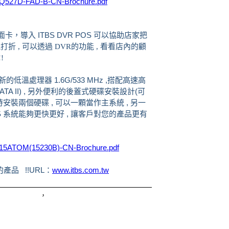
OSQ527D-FAD-B-CN-Brochure.pdf
卡，導入 ITBS DVR POS 可以協助店家把
折 , 可以透過 DVR
的功能 , 看看店內的顧
!
新的低溫處理器 1.6G/533 MHz ,搭配高速高
SATA II) , 另外便利的後蓋式硬碟安裝設計(可
時安裝兩個硬碟 , 可以一顆當作主系統 , 另一
 系統能夠更快更好 , 讓客戶對您的產品更有
OS15ATOM(15230B)-CN-Brochure.pdf
品 !!URL：
www.itbs.com.tw
，