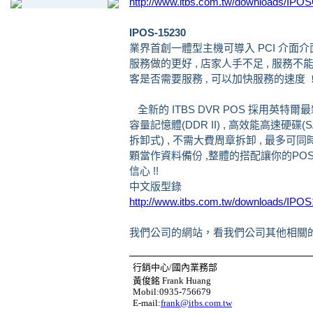
http://www.itbs.com.tw/downloads/IP
IPOS-15230
業界首創一體型主機可導入 PCI 介面介面
服務做的更好 , 店家人手不足 ,
服務不能打
客是否需要服務 ,
可以加快服務的速度 !
全新的 ITBS DVR POS 採用英特爾最
容量記憶體(DDR II) , 高效能高速硬碟(
拆卸式) , 不需大費周章拆卸 , 最多可同
顆當作資料備份 ,整體的搭配讓你的POS
信心 !!
中文版型錄
http://www.itbs.com.tw/downloads/IP
我們公司的網站，看我們公司其他相關的產
行銷中心/國內業務部
黃俊銘 Frank Huang
Mobil:0935-756679
E-mail:
frank@itbs.com.tw