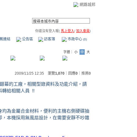
網路城邦
你還沒有登入喔(
馬上登入
/
加入會員
)
薦連結
公告區
訪客簿
市政中心
(0)
字體：
小
中
大
2009/11/25 12:35 瀏覽
1,070
｜回應
0
｜
推薦
0
觸控銀幕的工廠，相關型錄資料及功能介紹，請
轉給相關人員 !!
身均為金屬合金材料，便利的主機右側硬碟抽
卸，本機採用無風扇設計，在需要安靜不吵雜