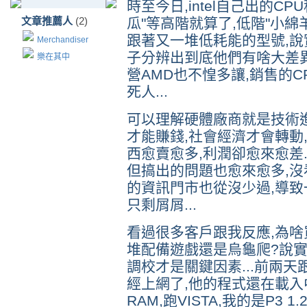
時至今日,intel自己出的CP
文章推薦人
(2)
瓜"等高階就算了,低階"小綿羊
跟著又一堆低耗能的型號,說
Merchandiser
子分辨出到底他們有啥大差異
樂在其中
營AMD也不惶多讓,銷售的C
死人...
可以理解硬體廠商就是技術進
才能賺錢,社會經濟才會轉動
西愈賣愈多,利潤卻愈來愈差.
但搞出的問題也愈來愈多,沒
的資訊門市也從沒少過,導
只剩屑屑...
看過很多客戶跟我反應,為啥
堆配備遊戲還是烏龜爬?說實
調校才是關鍵因素...前兩
經上網了,他的程式還在載入中,
RAM,跑VISTA,我的是P3 1