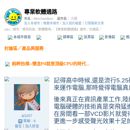
專業軟體通路
市長：
Merchandiser
副市長：
凡間
加入本城市
｜
推薦本城市
｜
加入我的最愛
｜
訂閱最新文章
udn
／
城市
／
資訊科技
／
軟體應用
／
【專業軟體通路】城市
／討論區／
本城市首頁
討論區
精華區
投票區
影像館
推
討論區
／
產品與服務
純粹抬槓--懷念P4就是頂級CPU的時代...
記得高中時候,還是流行5.2
來運作電腦,那時覺得電腦真屌.
後來真正在資訊產業工作,陸續從P
電腦硬體的技術真是突飛猛進
在房間看一部VCD影片就覺得
al1107
更進一步感受聲光效果十足的震
等級：6
留言
｜
加入好友