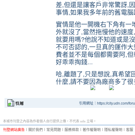
差,但還是讓客戶非常驚訝,
事情,如果我多年前的舊電腦
實情是他一開機右下角有一
外就沒了,當然拖慢他的速度
就要用嗎?他說不知道或是沒
不可否認的,一旦真的運作大
費者並不是每個都需要阿,但
好乖乖掏錢...
哈,離題了,只是想說,真希
什麼,請不要因為廠商多了很多
引用網址：https://city.udn.com/for
本城市刊登之內容為作者個人自行提供上傳，不代表 udn 立場。
刊登網站廣告
︱
關於我們
︱
常見問題
︱
服務條款
︱
著作權聲明
︱
隱私權聲明
︱
客服